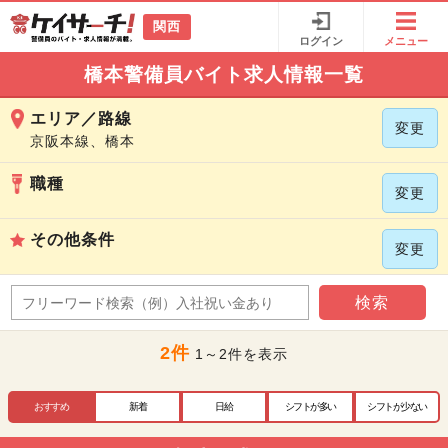
関西
ログイン
メニュー
橋本警備員バイト求人情報一覧
エリア／路線
変更
京阪本線、橋本
職種
変更
その他条件
変更
検索
2件
1～2件を表示
おすすめ
新着
日給
シフトが多い
シフトが少ない