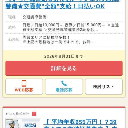
警備★交通費”全額”支給！日払いOK
職種
交通誘導警備
日勤／日給13,000円～ 夜勤／日給15,000円～ ※交通
給料
費全額支給 ▽交通誘導警備業務2級をお...
周辺エリアに勤務地多数！
勤務地
※上記の勤務地は一例ですので、お気...
2026年8月31日まで
詳細を見る
検討リスト
WEB応募
電話応募
セコム株式会社
正
【 平均年収655万円！？39