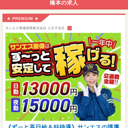
橋本の求人
★ PREMIUM ★
サンエス警備保障株式会社 八王子支社
バ
《ずっと高日給＆好待遇》サンエスの誘導