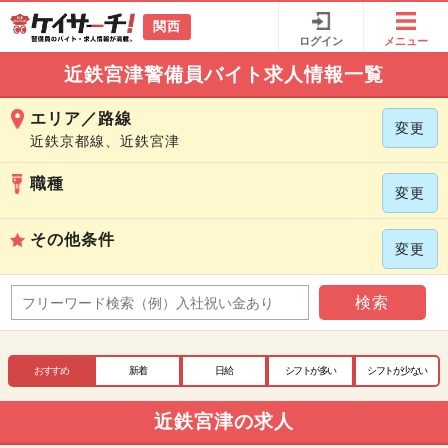
関西
ログイン
メニュー
近鉄宮津警備員バイト求人情報一覧
エリア／路線
変更
近鉄京都線、近鉄宮津
職種
変更
その他条件
変更
検索
おすすめ
新着
日給
シフトが多い
シフトが少ない
近鉄宮津の求人