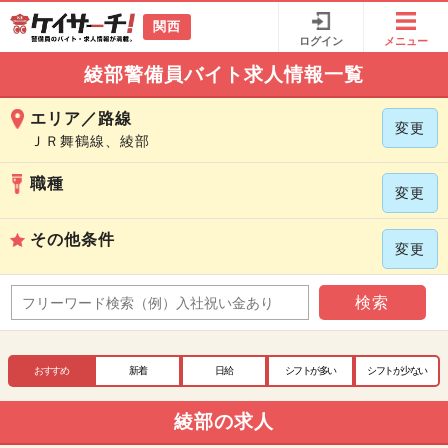
関西
ログイン
メニュー
綾部警備員バイト求人情報一覧
エリア／路線
変更
ＪＲ舞鶴線、綾部
職種
変更
その他条件
変更
検索
おすすめ
新着
日給
シフトが多い
シフトが少ない
綾部の求人