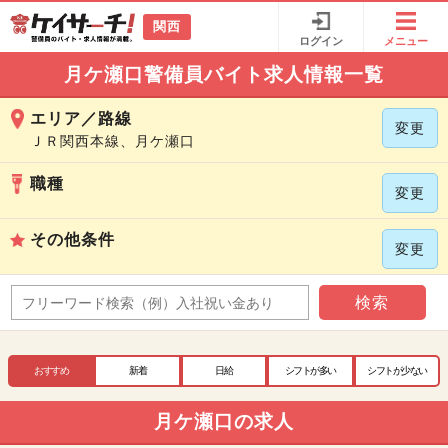
関西
ログイン
メニュー
月ケ瀬口警備員バイト求人情報一覧
エリア／路線
変更
ＪＲ関西本線、月ケ瀬口
職種
変更
その他条件
変更
検索
おすすめ
新着
日給
シフトが多い
シフトが少ない
月ケ瀬口の求人