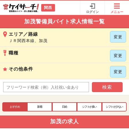
関西
ログイン
メニュー
加茂警備員バイト求人情報一覧
エリア／路線
変更
ＪＲ関西本線、加茂
職種
変更
その他条件
変更
検索
おすすめ
新着
日給
シフトが多い
シフトが少ない
加茂の求人