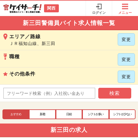
関西
ログイン
メニュー
新三田警備員バイト求人情報一覧
エリア／路線
変更
ＪＲ福知山線、新三田
職種
変更
その他条件
変更
検索
おすすめ
新着
日給
シフトが多い
シフトが少ない
新三田の求人