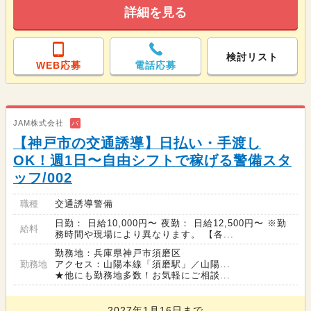
詳細を見る
検討リスト
WEB応募
電話応募
JAM株式会社
バ
【神戸市の交通誘導】日払い・手渡し
OK！週1日〜自由シフトで稼げる警備スタ
ッフ/002
職種
交通誘導警備
日勤： 日給10,000円〜 夜勤： 日給12,500円〜 ※勤
給料
務時間や現場により異なります。 【各...
勤務地：兵庫県神戸市須磨区
勤務地
アクセス：山陽本線「須磨駅」／山陽...
★他にも勤務地多数！お気軽にご相談...
2027年1月16日まで