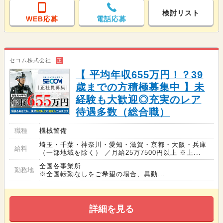
検討リスト
WEB応募
電話応募
セコム株式会社
正
【 平均年収655万円！？39
歳までの方積極募集中 】未
経験も大歓迎◎充実のレア
待遇多数（総合職）
職種
機械警備
埼玉・千葉・神奈川・愛知・滋賀・京都・大阪・兵庫
給料
（一部地域を除く） ／月給25万7500円以上 ※上...
全国各事業所
勤務地
※全国転勤なしをご希望の場合、異動...
詳細を見る