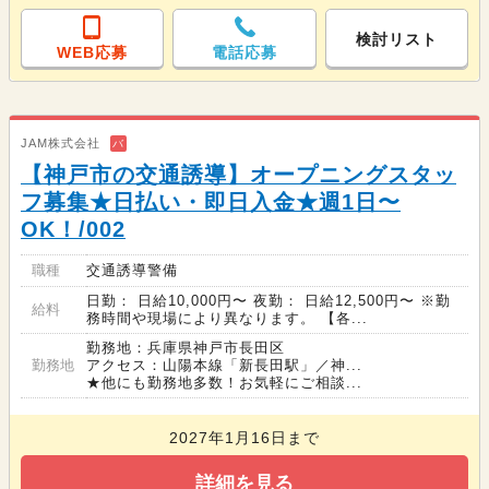
検討リスト
WEB応募
電話応募
JAM株式会社
バ
【神戸市の交通誘導】オープニングスタッ
フ募集★日払い・即日入金★週1日〜
OK！/002
職種
交通誘導警備
日勤： 日給10,000円〜 夜勤： 日給12,500円〜 ※勤
給料
務時間や現場により異なります。 【各...
勤務地：兵庫県神戸市長田区
勤務地
アクセス：山陽本線「新長田駅」／神...
★他にも勤務地多数！お気軽にご相談...
2027年1月16日まで
詳細を見る