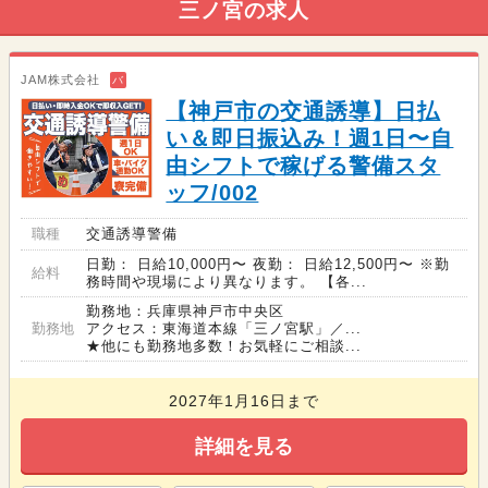
三ノ宮の求人
JAM株式会社
バ
【神戸市の交通誘導】日払
い＆即日振込み！週1日〜自
由シフトで稼げる警備スタ
ッフ/002
職種
交通誘導警備
日勤： 日給10,000円〜 夜勤： 日給12,500円〜 ※勤
給料
務時間や現場により異なります。 【各...
勤務地：兵庫県神戸市中央区
勤務地
アクセス：東海道本線「三ノ宮駅」／...
★他にも勤務地多数！お気軽にご相談...
2027年1月16日まで
詳細を見る