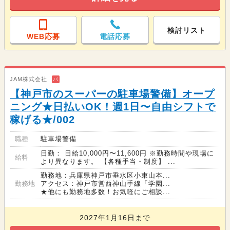
検討リスト
WEB応募
電話応募
JAM株式会社
バ
【神戸市のスーパーの駐車場警備】オープ
ニング★日払いOK！週1日〜自由シフトで
稼げる★/002
職種
駐車場警備
日勤： 日給10,000円〜11,600円 ※勤務時間や現場に
給料
より異なります。 【各種手当・制度】 ...
勤務地：兵庫県神戸市垂水区小束山本...
勤務地
アクセス：神戸市営西神山手線「学園...
★他にも勤務地多数！お気軽にご相談...
2027年1月16日まで