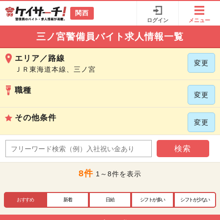
関西
ログイン
メニュー
三ノ宮警備員バイト求人情報一覧
エリア／路線
変更
ＪＲ東海道本線、三ノ宮
職種
変更
その他条件
変更
検索
8件
1～8件を表示
おすすめ
新着
日給
シフトが多い
シフトが少ない