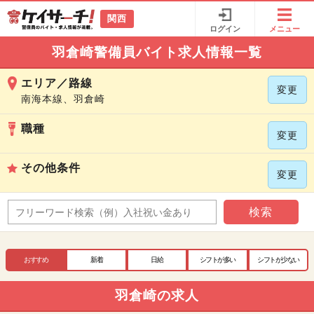
関西
ログイン
メニュー
羽倉崎警備員バイト求人情報一覧
エリア／路線
変更
南海本線、羽倉崎
職種
変更
その他条件
変更
検索
おすすめ
新着
日給
シフトが多い
シフトが少ない
羽倉崎の求人