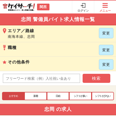
関西
ログイン
メニュー
忠岡 警備員バイト求人情報一覧
エリア／路線
変更
南海本線、忠岡
職種
変更
その他条件
変更
検索
おすすめ
新着
日給
シフトが多い
シフトが少ない
忠岡 の求人