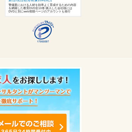
警備業における人材を効率よく育成するための内容
を網羅した教育DVD全10巻 購入した会社様には
DVDと別にweb視聴ページのアカウントも発行