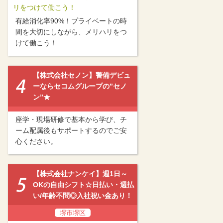
リをつけて働こう！
有給消化率90%！プライベートの時
間を大切にしながら、メリハリをつ
けて働こう！
【株式会社セノン】警備デビュ
ーならセコムグループの”セノ
ン”★
座学・現場研修で基本から学び、チ
ーム配属後もサポートするのでご安
心ください。
【株式会社ナンケイ】週1日～
OKの自由シフト☆日払い・週払
い/年齢不問◎入社祝い金あり！
堺市堺区