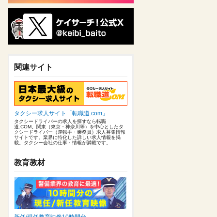
関連サイト
タクシー求人サイト「転職道.com」
タクシードライバーの求人を探すなら転職
道.COM。関東（東京・神奈川等）を中心としたタ
クシードライバー（運転手・乗務員）求人募集情報
サイトです。業界に特化した詳しい求人情報を掲
載。タクシー会社の仕事・情報が満載です。
教育教材
新任/現任教育映像10時間分