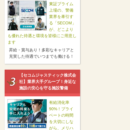
東証プライム
上場の、警備
業界を牽引す
る「SECOM」
が、どこより
も優れた待遇と環境を皆様にご用意し
ます
昇給・賞与あり！多彩なキャリアと
充実した待遇でいつまでも働ける！
【セコムジャスティック株式会
社】業界大手グループ！身近な
施設の安心を守る施設警備
有給消化率
90%！プライ
ベートの時間
を大切にしな
がら、メリハ