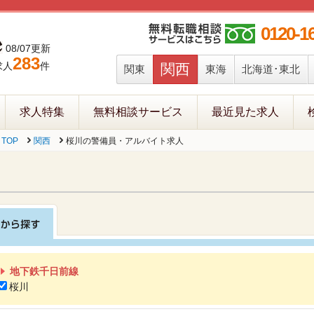
0120-1
08/07更新
283
求人
件
関西
関東
東海
北海道･東北
求人特集
無料相談サービス
最近見た求人
TOP
関西
桜川の警備員・アルバイト求人
地下鉄千日前線
桜川