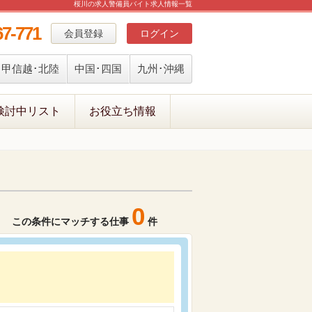
桜川の求人警備員バイト求人情報一覧
67-771
会員登録
ログイン
甲信越･北陸
中国･四国
九州･沖縄
検討中リスト
お役立ち情報
0
この条件にマッチする仕事
件