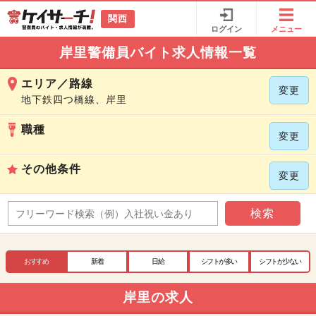
関西
ログイン
メニュー
岸里警備員バイト求人情報一覧
エリア／路線
変更
地下鉄四つ橋線、岸里
職種
変更
その他条件
変更
検索
おすすめ
新着
日給
シフトが多い
シフトが少ない
岸里の求人