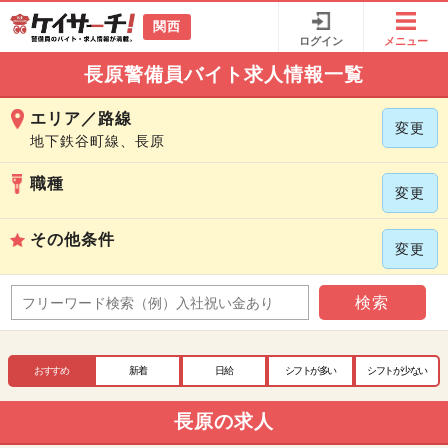
関西
ログイン
メニュー
長原警備員バイト求人情報一覧
エリア／路線
変更
地下鉄谷町線、長原
職種
変更
その他条件
変更
検索
おすすめ
新着
日給
シフトが多い
シフトが少ない
長原の求人