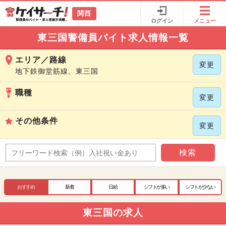
関西
ログイン
メニュー
東三国警備員バイト求人情報一覧
エリア／路線
変更
地下鉄御堂筋線、東三国
職種
変更
その他条件
変更
検索
おすすめ
新着
日給
シフトが多い
シフトが少ない
東三国の求人