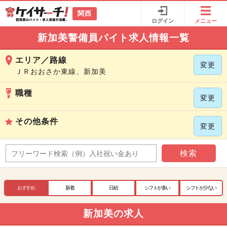
関西
ログイン
メニュー
新加美警備員バイト求人情報一覧
エリア／路線
変更
ＪＲおおさか東線、新加美
職種
変更
その他条件
変更
検索
おすすめ
新着
日給
シフトが多い
シフトが少ない
新加美の求人