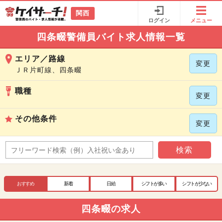
関西
ログイン
メニュー
四条畷警備員バイト求人情報一覧
エリア／路線
変更
ＪＲ片町線、四条畷
職種
変更
その他条件
変更
検索
おすすめ
新着
日給
シフトが多い
シフトが少ない
四条畷の求人