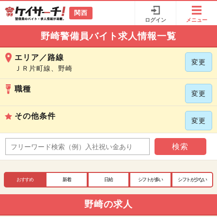
関西
ログイン
メニュー
野崎警備員バイト求人情報一覧
エリア／路線
変更
ＪＲ片町線、野崎
職種
変更
その他条件
変更
検索
おすすめ
新着
日給
シフトが多い
シフトが少ない
野崎の求人