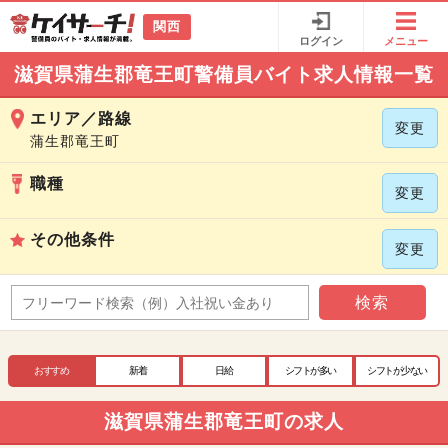
関西
ログイン
メニュー
滋賀県蒲生郡竜王町警備員バイト求人情報一覧
エリア／路線
変更
蒲生郡竜王町
職種
変更
その他条件
変更
検索
おすすめ
新着
日給
シフトが多い
シフトが少ない
滋賀県蒲生郡竜王町の求人