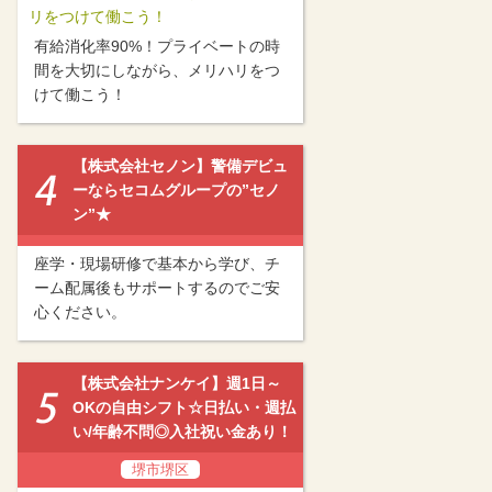
リをつけて働こう！
有給消化率90%！プライベートの時
間を大切にしながら、メリハリをつ
けて働こう！
【株式会社セノン】警備デビュ
ーならセコムグループの”セノ
ン”★
座学・現場研修で基本から学び、チ
ーム配属後もサポートするのでご安
心ください。
【株式会社ナンケイ】週1日～
OKの自由シフト☆日払い・週払
い/年齢不問◎入社祝い金あり！
堺市堺区