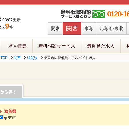
0120-1
08/07更新
9
求人
件
関西
関東
東海
北海道･東北
求人特集
無料相談サービス
最近見た求人
TOP
関西
滋賀県
栗東市の警備員・アルバイト求人
滋賀県
栗東市