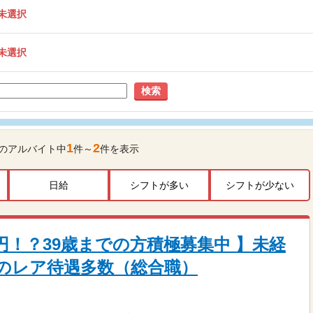
未選択
未選択
検索
1
2
のアルバイト中
件～
件を表示
日給
シフトが多い
シフトが少ない
万円！？39歳までの方積極募集中 】未経
のレア待遇多数（総合職）