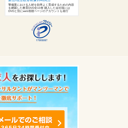
警備業における人材を効率よく育成するための内容
を網羅した教育DVD全10巻 購入した会社様には
DVDと別にweb視聴ページのアカウントも発行