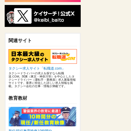
関連サイト
タクシー求人サイト「転職道.com」
タクシードライバーの求人を探すなら転職
道.COM。関東（東京・神奈川等）を中心としたタ
クシードライバー（運転手・乗務員）求人募集情報
サイトです。業界に特化した詳しい求人情報を掲
載。タクシー会社の仕事・情報が満載です。
教育教材
新任/現任教育映像10時間分