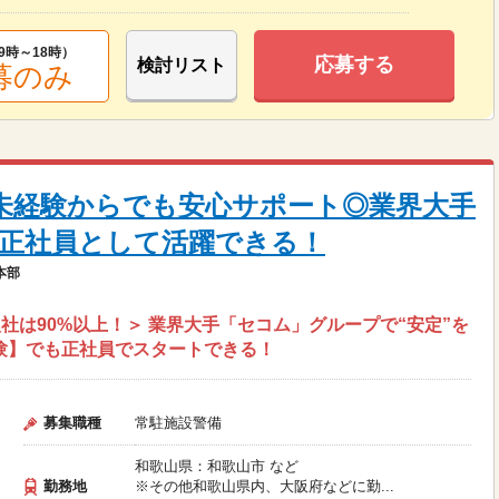
9時～18時
）
応募する
検討リスト
募のみ
＞ 未経験からでも安心サポート◎業界大手
正社員として活躍できる！
本部
社は90%以上！＞ 業界大手「セコム」グループで“安定”を
経験】でも正社員でスタートできる！
募集職種
常駐施設警備
和歌山県：和歌山市 など
勤務地
※その他和歌山県内、大阪府などに勤...