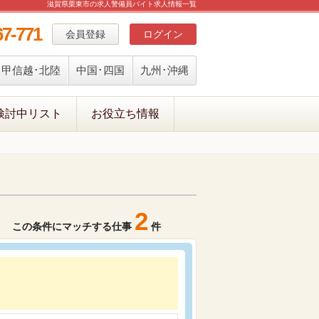
滋賀県栗東市の求人警備員バイト求人情報一覧
67-771
会員登録
ログイン
甲信越･北陸
中国･四国
九州･沖縄
検討中リスト
お役立ち情報
2
この条件にマッチする仕事
件