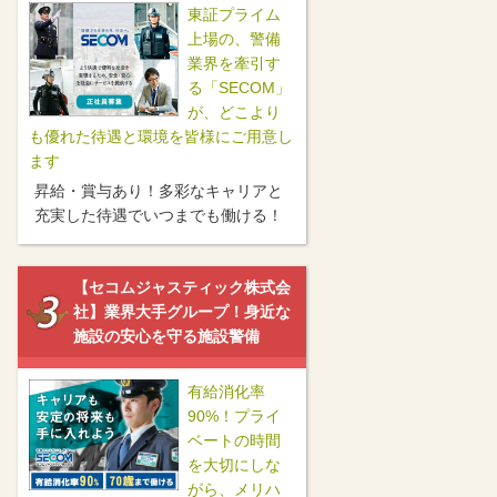
東証プライム
上場の、警備
業界を牽引す
る「SECOM」
が、どこより
も優れた待遇と環境を皆様にご用意し
ます
昇給・賞与あり！多彩なキャリアと
充実した待遇でいつまでも働ける！
【セコムジャスティック株式会
社】業界大手グループ！身近な
施設の安心を守る施設警備
有給消化率
90%！プライ
ベートの時間
を大切にしな
がら、メリハ