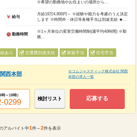
※希望の勤務地やお住まいの場所から...
月給19万4,800円～ ※経験や能力を考慮のうえ決定
給与
します ※時間外・休日等各種手当は別途支給 ★...
※1ヶ月単位の変形労働時間制(週平均40時間) ※勤
勤務時間
務...
昇給あり
交通費別途支給
家族手当
住宅手当
セコムジャスティック株式会社 関西
 関西本部
本部の求人一覧
9時～18時
）
応募する
検討リスト
2-0299
1
2
のアルバイト中
件～
件を表示