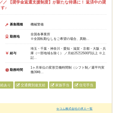
”／／ 【奨学金返還支援制度】が新たな待遇に！ 返済中の奨
す♪
募集職種
機械警備
全国各事業所
勤務地
※全国転勤なしをご希望の場合、異動...
埼玉・千葉・神奈川・愛知・滋賀・京都・大阪・兵
給与
庫（一部地域を除く） ／月給25万2500円以上 ※上
記...
1ヶ月単位の変形労働時間制（シフト制／週平均実
勤務時間
働39時...
昇給あり
交通費別途支給
家族手当
住宅手当
セコム株式会社の求人一覧