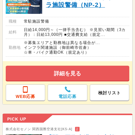
ラ施設警備（NP-2）
職種
常駐施設警備
日給14,000円～（一律手当含む） ※見習い期間（3カ
給料
月）：日給13,000円 ■交通費支給（規定...
※募集エリアと勤務地は異なる場合が...
勤務地
インフラ関連施設（御前崎市佐倉）
☆車・バイク通勤OK（規定あり）
詳細を見る
検討リスト
WEB応募
電話応募
PICK UP
株式会社セノン 関西国際空港支社[KS-A]
正