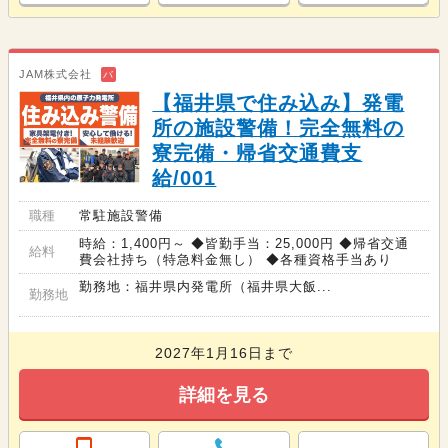
JAM株式会社
バ
【福井県で住み込み】発電
所の施設警備！完全無料の
寮完備・帰省交通費支
給/001
職種
常駐施設警備
時給：1,400円～ ◆皆勤手当：25,000円 ◆帰省交通
給料
費会社持ち（特急料金無し） ◆各種資格手当あり
勤務地：福井県内発電所（福井県大飯...
勤務地
2027年1月16日まで
詳細を見る