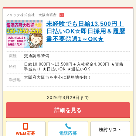
フリック株式会社 大阪出張所
バ
未経験でも日給13,500円！
日払いOK☆即日採用＆履歴
書不要◎週1～OK★
職種
交通誘導警備
日給10,000円〜13,500円＋入社祝金4,000円 ★資格
給料
手当あり ★日払いOK ★週払いOK
大阪府大阪市を中心に勤務地多数！
勤務地
2026年8月29日まで
詳細を見る
検討リスト
WEB応募
電話応募