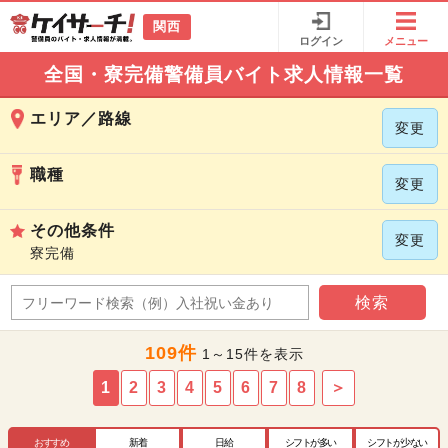
関西
ログイン
メニュー
全国・寮完備警備員バイト求人情報一覧
エリア／路線
変更
職種
変更
その他条件
変更
寮完備
検索
109件
1～15件を表示
1
2
3
4
5
6
7
8
＞
おすすめ
新着
日給
シフトが多い
シフトが少ない