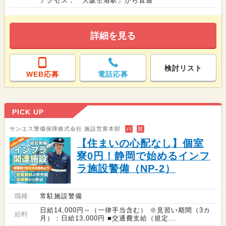
アクセス：「大阪空港駅」から直通
詳細を見る
検討リスト
WEB応募
電話応募
PICK UP
サンエス警備保障株式会社 施設営業本部
バ
契
【住まいの心配なし】個室
寮0円！静岡で始めるインフ
ラ施設警備（NP-2）
職種
常駐施設警備
日給14,000円～（一律手当含む） ※見習い期間（3カ
給料
月）：日給13,000円 ■交通費支給（規定...