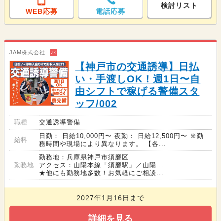
検討リスト
WEB応募
電話応募
JAM株式会社
バ
【神戸市の交通誘導】日払
い・手渡しOK！週1日〜自
由シフトで稼げる警備スタ
ッフ/002
職種
交通誘導警備
日勤： 日給10,000円〜 夜勤： 日給12,500円〜 ※勤
給料
務時間や現場により異なります。 【各...
勤務地：兵庫県神戸市須磨区
勤務地
アクセス：山陽本線「須磨駅」／山陽...
★他にも勤務地多数！お気軽にご相談...
2027年1月16日まで
詳細を見る