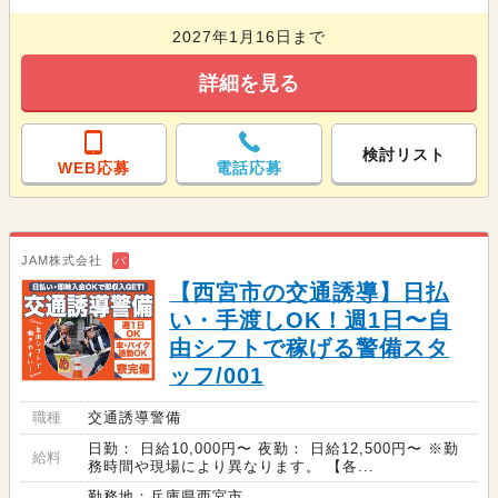
2027年1月16日まで
詳細を見る
検討リスト
WEB応募
電話応募
JAM株式会社
バ
【西宮市の交通誘導】日払
い・手渡しOK！週1日〜自
由シフトで稼げる警備スタ
ッフ/001
職種
交通誘導警備
日勤： 日給10,000円〜 夜勤： 日給12,500円〜 ※勤
給料
務時間や現場により異なります。 【各...
勤務地：兵庫県西宮市