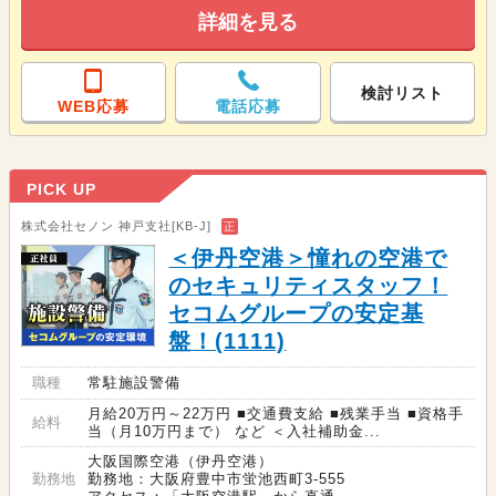
詳細を見る
検討リスト
WEB応募
電話応募
PICK UP
株式会社セノン 神戸支社[KB-J]
正
＜伊丹空港＞憧れの空港で
のセキュリティスタッフ！
セコムグループの安定基
盤！(1111)
職種
常駐施設警備
月給20万円～22万円 ■交通費支給 ■残業手当 ■資格手
給料
当（月10万円まで） など ＜入社補助金...
大阪国際空港（伊丹空港）
勤務地
勤務地：大阪府豊中市蛍池西町3-555