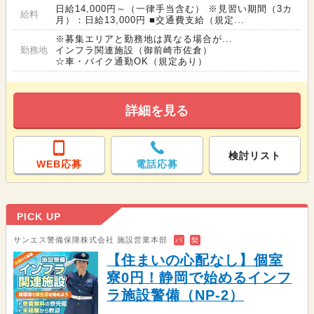
日給14,000円～（一律手当含む） ※見習い期間（3カ
給料
月）：日給13,000円 ■交通費支給（規定...
※募集エリアと勤務地は異なる場合が...
勤務地
インフラ関連施設（御前崎市佐倉）
☆車・バイク通勤OK（規定あり）
詳細を見る
検討リスト
WEB応募
電話応募
PICK UP
サンエス警備保障株式会社 施設営業本部
バ
契
【住まいの心配なし】個室
寮0円！静岡で始めるインフ
ラ施設警備（NP-2）