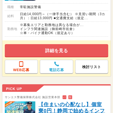
職種
常駐施設警備
日給14,000円～（一律手当含む） ※見習い期間（3カ
給料
月）：日給13,000円 ■交通費支給（規定...
※募集エリアと勤務地は異なる場合が...
勤務地
インフラ関連施設（御前崎市佐倉）
☆車・バイク通勤OK（規定あり）
詳細を見る
検討リスト
WEB応募
電話応募
PICK UP
サンエス警備保障株式会社 施設営業本部
バ
契
【住まいの心配なし】個室
寮0円！静岡で始めるインフ