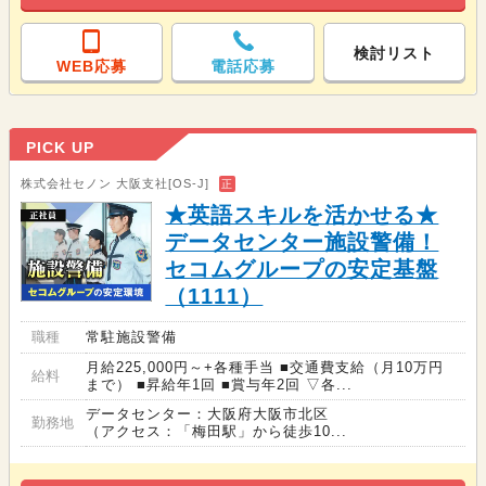
検討リスト
WEB応募
電話応募
PICK UP
株式会社セノン 大阪支社[OS-J]
正
★英語スキルを活かせる★
データセンター施設警備！
セコムグループの安定基盤
（1111）
職種
常駐施設警備
月給225,000円～+各種手当 ■交通費支給（月10万円
給料
まで） ■昇給年1回 ■賞与年2回 ▽各...
データセンター：大阪府大阪市北区
勤務地
（アクセス：「梅田駅」から徒歩10...