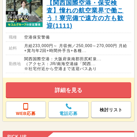
【関西国際空港・保安検
査】憧れの航空業界で働こ
う！寮完備で遠方の方も歓
迎(1111)
職種
空港保安警備
月給233,000円～ 月収例／250,000～270,000円 月給
給料
+賞与年2回+時間外手当+各種...
関西国際空港：大阪府泉南郡田尻町泉...
勤務地
（アクセス：JR/南海空港線「関西...
※社宅付近から空港まで送迎バスあり
詳細を見る
検討リスト
WEB応募
電話応募
PICK UP