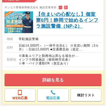
サンエス警備保障株式会社 施設営業本部
バ
契
【住まいの心配なし】個室
寮0円！静岡で始めるインフ
ラ施設警備（NP-2）
職種
常駐施設警備
日給14,000円～（一律手当含む） ※見習い期間（3カ
給料
月）：日給13,000円 ■交通費支給（規定...
※募集エリアと勤務地は異なる場合が...
勤務地
インフラ関連施設（御前崎市佐倉）
☆車・バイク通勤OK（規定あり）
詳細を見る
検討リスト
WEB応募
電話応募