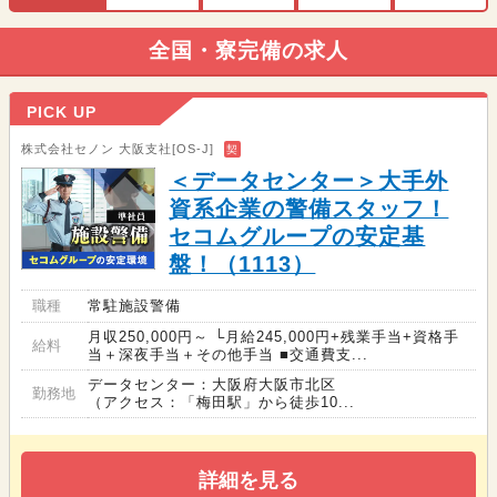
全国・寮完備の求人
PICK UP
株式会社セノン 大阪支社[OS-J]
契
＜データセンター＞大手外
資系企業の警備スタッフ！
セコムグループの安定基
盤！（1113）
職種
常駐施設警備
月収250,000円～ └月給245,000円+残業手当+資格手
給料
当＋深夜手当＋その他手当 ■交通費支...
データセンター：大阪府大阪市北区
勤務地
（アクセス：「梅田駅」から徒歩10...
詳細を見る