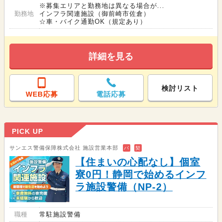
※募集エリアと勤務地は異なる場合が...
勤務地
インフラ関連施設（御前崎市佐倉）
☆車・バイク通勤OK（規定あり）
詳細を見る
検討リスト
WEB応募
電話応募
PICK UP
サンエス警備保障株式会社 施設営業本部
バ
契
【住まいの心配なし】個室
寮0円！静岡で始めるインフ
ラ施設警備（NP-2）
職種
常駐施設警備