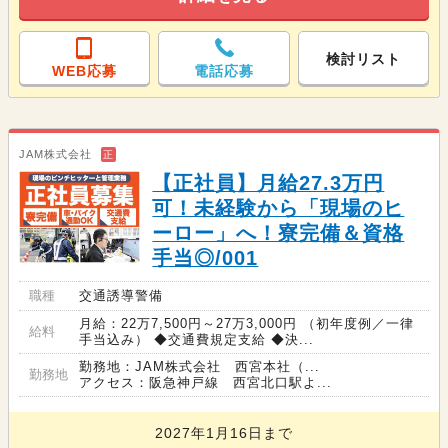
検討リスト
WEB応募
電話応募
JAM株式会社
正
【正社員】月給27.3万円
可！未経験から「現場のヒ
ーロー」へ！寮完備＆資格
手当◎/001
職種
交通誘導警備
月給：22万7,500円～27万3,000円 （初年度例／一律
給料
手当込み） ◆交通費規定支給 ◆決...
勤務地：JAM株式会社 西宮本社（...
勤務地
アクセス：阪急神戸線 西宮北口駅よ...
2027年1月16日まで