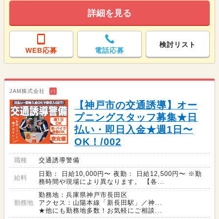
詳細を見る
検討リスト
WEB応募
電話応募
JAM株式会社
バ
【神戸市の交通誘導】オー
プニングスタッフ募集★日
払い・即日入金★週1日〜
OK！/002
職種
交通誘導警備
日勤： 日給10,000円〜 夜勤： 日給12,500円〜 ※勤
給料
務時間や現場により異なります。 【各...
勤務地：兵庫県神戸市長田区
勤務地
アクセス：山陽本線「新長田駅」／神...
★他にも勤務地多数！お気軽にご相談...