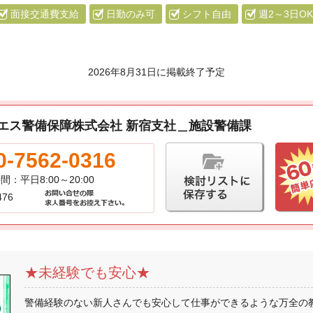
面接交通費支給
日勤のみ可
シフト自由
週2～3日OK
2026年8月31日
に掲載終了予定
エス警備保障株式会社 新宿支社＿施設警備課
0-7562-0316
時間：
平日8:00～20:00
476
★未経験でも安心★
警備経験のない新人さんでも安心して仕事ができるような万全の