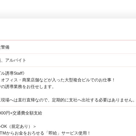
設警備
員、アルバイト
ル誘導Staff》
・オフィス・商業店舗などが入った大型複合ビルでのお仕事！
での誘導業務をお任せします。
に現場へは直行直帰なので、定期的に支社へ出社する必要はありません
,000円+交通費全額支給
いOK（規定あり）＞
ATMからお金をおろせる「即給」サービス使用！