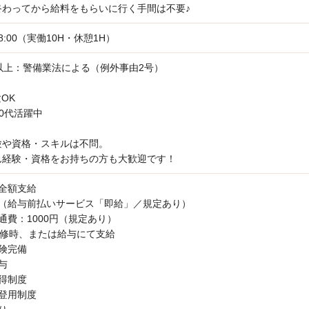
終わってから給料をもらいに行く手間は不要♪
18:00（実働10H・休憩1H）
以上：警備業法による（例外事由2号）
OK
60代活躍中
験や資格・スキルは不問。
ん経験・資格をお持ちの方も大歓迎です！
全額支給
い（給与前払いサービス「即給」／規定あり）
通費：1000円（規定あり）
研修時、または給与にて支給
険完備
与
得制度
登用制度