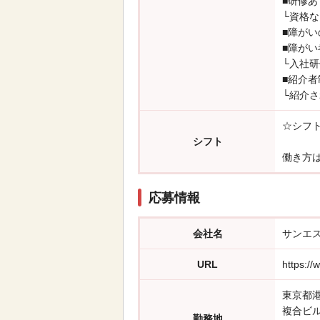
■研修あ
└資格な
■障が
■障が
└入社研
■紹介者
└紹介
☆シフ
シフト
働き方
応募情報
会社名
サンエ
URL
https://
東京都
複合ビ
勤務地