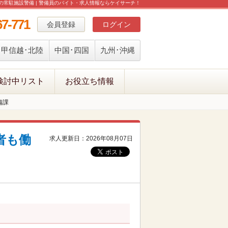
 の常駐施設警備 | 警備員のバイト・求人情報ならケイサーチ！
67-771
会員登録
ログイン
甲信越･北陸
中国･四国
九州･沖縄
検討中リスト
お役立ち情報
備課
者も働
求人更新日：2026年08月07日