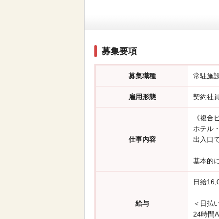
募集要項
募集職種
常駐施
雇用形態
契約社
《複合ビ
ホテル
仕事内容
出入口
基本的
日給16
給与
＜日払
24時間