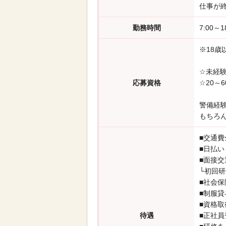
仕事が
勤務時間
7:00～
※18歳
☆未経験
応募資格
☆20～
警備経
もちろ
■交通費
■日払
■面接交
└初回
■社会保
■制服貸
■資格取
待遇
■正社員