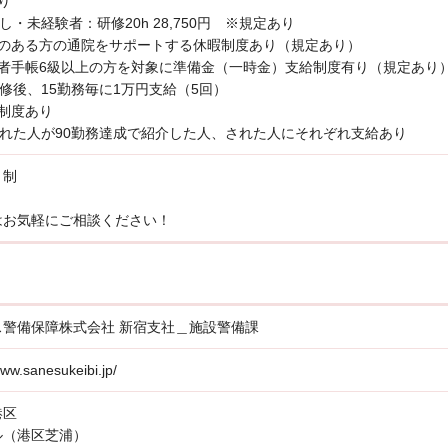
り
し・未経験者：研修20h 28,750円 ※規定あり
いのある方の通院をサポートする休暇制度あり（規定あり）
い者手帳6級以上の方を対象に準備金（一時金）支給制度有り（規定あり
修後、15勤務毎に1万円支給（5回）
制度あり
された人が90勤務達成で紹介した人、された人にそれぞれ支給あり
ト制
はお気軽にご相談ください！
ス警備保障株式会社 新宿支社＿施設警備課
www.sanesukeibi.jp/
港区
ル（港区芝浦）