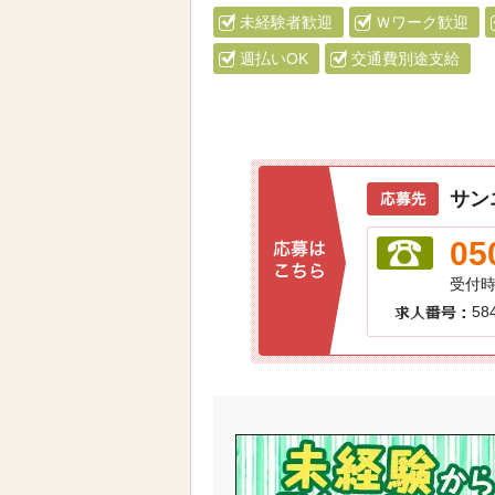
未経験者歓迎
Ｗワーク歓迎
週払いOK
交通費別途支給
サン
05
受付
58