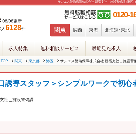
サンエス警備保障株式会社 新宿支社＿施設警備課 (港区)
0120-1
08/08更新
6128
求人
件
関東
関西
東海
北海道･東北
求人特集
無料相談サービス
最近見た求人
TOP
関東
東京都
港区
サンエス警備保障株式会社 新宿支社＿施設警
口誘導スタッフ＞シンプルワークで初心
）
宿支社＿施設警備課