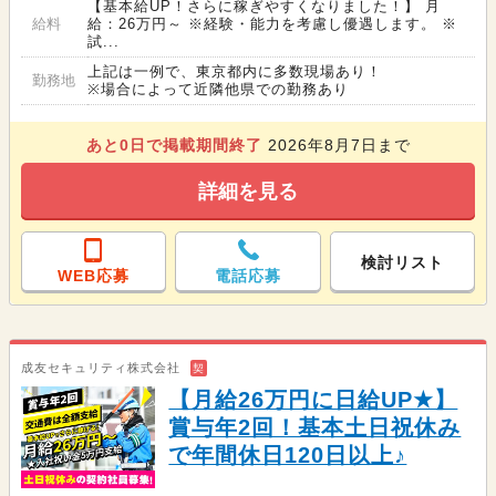
【基本給UP！さらに稼ぎやすくなりました！】 月
給料
給：26万円～ ※経験・能力を考慮し優遇します。 ※
試...
上記は一例で、東京都内に多数現場あり！
勤務地
※場合によって近隣他県での勤務あり
あと
0
日で掲載期間終了
2026年8月7日まで
詳細を見る
検討リスト
WEB応募
電話応募
成友セキュリティ株式会社
契
【月給26万円に日給UP★】
賞与年2回！基本土日祝休み
で年間休日120日以上♪