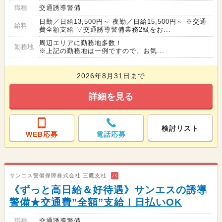
職種
交通誘導警備
日勤／日給13,500円～ 夜勤／日給15,500円～ ※交通
給料
費全額支給 ▽交通誘導警備業務2級をお...
周辺エリアに勤務地多数！
勤務地
※上記の勤務地は一例ですので、お気...
2026年8月31日まで
詳細を見る
検討リスト
WEB応募
電話応募
サンエス警備保障株式会社 三鷹支社
バ
《ずっと高日給＆好待遇》サンエスの誘導
警備★交通費”全額”支給！日払いOK
職種
交通誘導警備