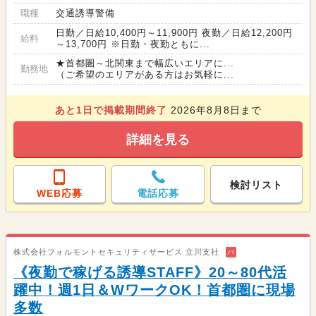
職種
交通誘導警備
日勤／日給10,400円～11,900円 夜勤／日給12,200円
給料
～13,700円 ※日勤・夜勤ともに...
★首都圏～北関東まで幅広いエリアに...
勤務地
（ご希望のエリアがある方はお気軽に...
あと
1
日で掲載期間終了
2026年8月8日まで
詳細を見る
検討リスト
WEB応募
電話応募
株式会社フォルモントセキュリティサービス 立川支社
バ
《夜勤で稼げる誘導STAFF》20～80代活
躍中！週1日＆WワークOK！首都圏に現場
多数