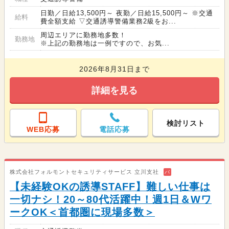
日勤／日給13,500円～ 夜勤／日給15,500円～ ※交通
給料
費全額支給 ▽交通誘導警備業務2級をお...
周辺エリアに勤務地多数！
勤務地
※上記の勤務地は一例ですので、お気...
2026年8月31日まで
詳細を見る
検討リスト
WEB応募
電話応募
株式会社フォルモントセキュリティサービス 立川支社
バ
【未経験OKの誘導STAFF】難しい仕事は
一切ナシ！20～80代活躍中！週1日＆Wワ
ークOK＜首都圏に現場多数＞