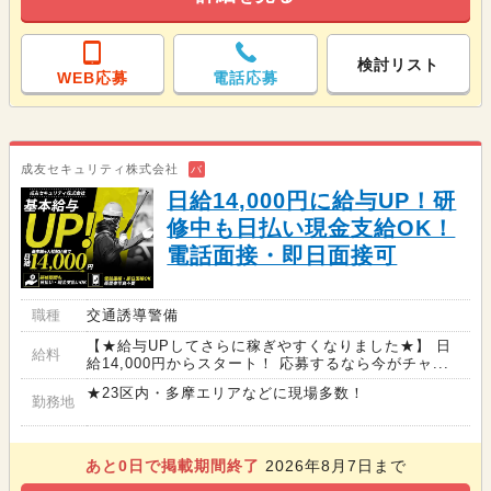
検討リスト
WEB応募
電話応募
成友セキュリティ株式会社
バ
日給14,000円に給与UP！研
修中も日払い現金支給OK！
電話面接・即日面接可
職種
交通誘導警備
【★給与UPしてさらに稼ぎやすくなりました★】 日
給料
給14,000円からスタート！ 応募するなら今がチャ...
★23区内・多摩エリアなどに現場多数！
勤務地
あと
0
日で掲載期間終了
2026年8月7日まで