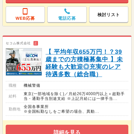
検討リスト
WEB応募
電話応募
セコム株式会社
正
【 平均年収655万円！？39
歳までの方積極募集中 】未
経験も大歓迎◎充実のレア
待遇多数（総合職）
職種
機械警備
東京(一部地域を除く)／月給26万4000円以上＋超勤手
給料
当・通勤手当別途支給 ※上記月給には一律手当...
全国各事業所
勤務地
※全国転勤なしをご希望の場合、異動...
詳細を見る