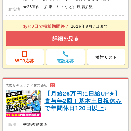
★23区内・多摩エリアなどに現場多数！
勤務地
あと
0
日で掲載期間終了
2026年8月7日まで
詳細を見る
検討リスト
WEB応募
電話応募
成友セキュリティ株式会社
契
【月給26万円に日給UP★】
賞与年2回！基本土日祝休み
で年間休日120日以上♪
職種
交通誘導警備