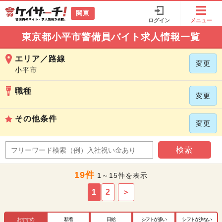
関東
ログイン
メニュー
東京都小平市警備員バイト求人情報一覧
エリア／路線
変更
小平市
職種
変更
その他条件
変更
検索
19件
1～15件を表示
1
2
＞
おすすめ
新着
日給
シフトが多い
シフトが少ない