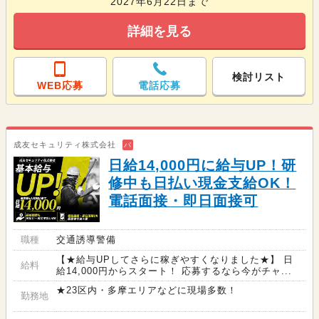
2027年6月22日まで
詳細を見る
検討リスト
WEB応募
電話応募
成友セキュリティ株式会社
バ
日給14,000円に給与UP！研
修中も日払い現金支給OK！
電話面接・即日面接可
職種
交通誘導警備
【★給与UPしてさらに稼ぎやすくなりました★】 日
給料
給14,000円からスタート！ 応募するなら今がチャ...
★23区内・多摩エリアなどに現場多数！
勤務地