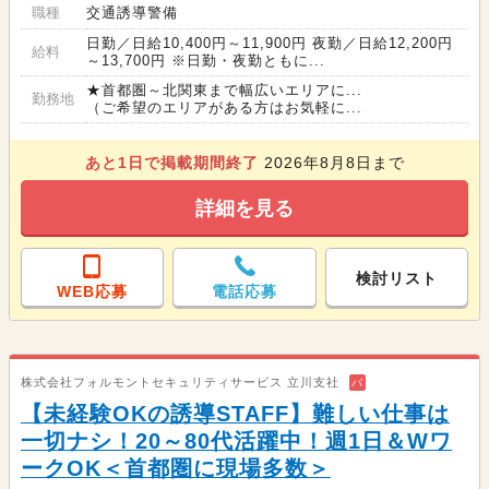
職種
交通誘導警備
日勤／日給10,400円～11,900円 夜勤／日給12,200円
給料
～13,700円 ※日勤・夜勤ともに...
★首都圏～北関東まで幅広いエリアに...
勤務地
（ご希望のエリアがある方はお気軽に...
あと
1
日で掲載期間終了
2026年8月8日まで
詳細を見る
検討リスト
WEB応募
電話応募
株式会社フォルモントセキュリティサービス 立川支社
バ
【未経験OKの誘導STAFF】難しい仕事は
一切ナシ！20～80代活躍中！週1日＆Wワ
ークOK＜首都圏に現場多数＞