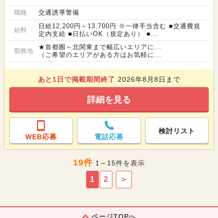
職種
交通誘導警備
日給12,200円～13,700円 ※一律手当含む ■交通費規
給料
定内支給 ■日払いOK（規定あり） ■...
★首都圏～北関東まで幅広いエリアに...
勤務地
（ご希望のエリアがある方はお気軽に...
あと
1
日で掲載期間終了
2026年8月8日まで
詳細を見る
検討リスト
WEB応募
電話応募
19件
1～15件を表示
1
2
＞
ページTOPへ