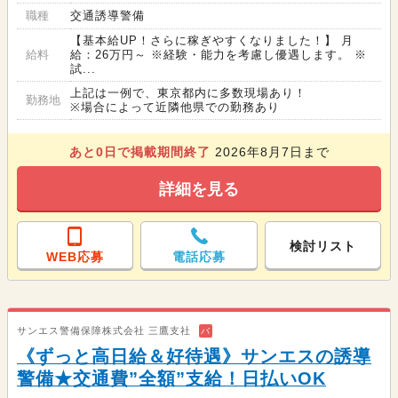
職種
交通誘導警備
【基本給UP！さらに稼ぎやすくなりました！】 月
給料
給：26万円～ ※経験・能力を考慮し優遇します。 ※
試...
上記は一例で、東京都内に多数現場あり！
勤務地
※場合によって近隣他県での勤務あり
あと
0
日で掲載期間終了
2026年8月7日まで
詳細を見る
検討リスト
WEB応募
電話応募
サンエス警備保障株式会社 三鷹支社
バ
《ずっと高日給＆好待遇》サンエスの誘導
警備★交通費”全額”支給！日払いOK