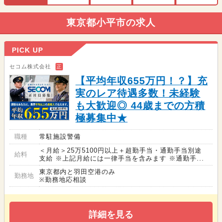
東京都小平市の求人
PICK UP
セコム株式会社
正
【平均年収655万円！？】充
実のレア待遇多数！未経験
も大歓迎◎ 44歳までの方積
極募集中★
職種
常駐施設警備
＜月給＞25万5100円以上＋超勤手当・通勤手当別途
給料
支給 ※上記月給には一律手当を含みます ※通勤手...
東京都内と羽田空港のみ
勤務地
※勤務地応相談
詳細を見る