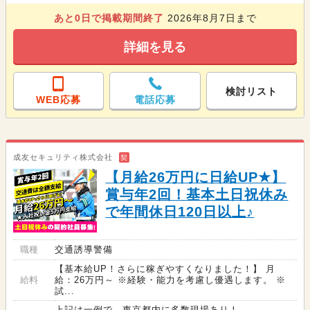
あと
0
日で掲載期間終了
2026年8月7日まで
詳細を見る
検討リスト
WEB応募
電話応募
成友セキュリティ株式会社
契
【月給26万円に日給UP★】
賞与年2回！基本土日祝休み
で年間休日120日以上♪
職種
交通誘導警備
【基本給UP！さらに稼ぎやすくなりました！】 月
給料
給：26万円～ ※経験・能力を考慮し優遇します。 ※
試...
上記は一例で、東京都内に多数現場あり！