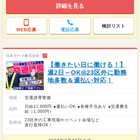
詳細を見る
検討リスト
WEB応募
電話応募
日本ガード株式会社
バ
【働きたい日に働ける！】
週2日～OK◎23区外に勤務
地多数＆週払い対応！
職種
交通誘導警備
日給11,000円 ●週払いOK ●各種手当あり ●交通費支
給料
給（1,000円）
23区外の工事現場やイベント会場など
勤務地
直行直帰OK！