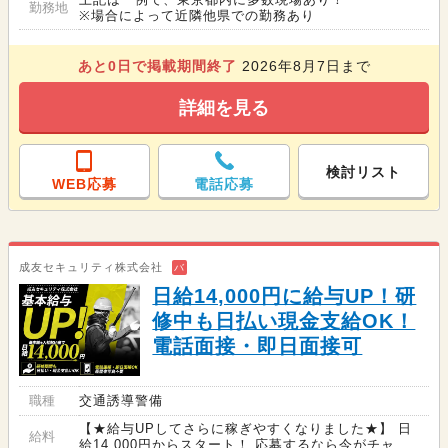
勤務地
※場合によって近隣他県での勤務あり
あと
0
日で掲載期間終了
2026年8月7日まで
詳細を見る
検討リスト
WEB応募
電話応募
成友セキュリティ株式会社
バ
日給14,000円に給与UP！研
修中も日払い現金支給OK！
電話面接・即日面接可
職種
交通誘導警備
【★給与UPしてさらに稼ぎやすくなりました★】 日
給料
給14,000円からスタート！ 応募するなら今がチャ...