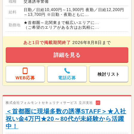
職種
交通誘導警備
日勤／日給10,400円～11,900円 夜勤／日給12,200円
給料
～13,700円 ※日勤・夜勤ともに...
★首都圏～北関東まで幅広いエリアに...
勤務地
（ご希望のエリアがある方はお気軽に...
あと
1
日で掲載期間終了
2026年8月8日まで
詳細を見る
検討リスト
WEB応募
電話応募
株式会社フォルモントセキュリティサービス 立川支社
バ
＜首都圏に現場多数の誘導STAFF＞★入社
祝い金4万円★20～80代が未経験から活躍
中！