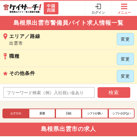
中国
四国
ログイン
メニュー
島根県出雲市警備員バイト求人情報一覧
エリア／路線
変更
出雲市
職種
変更
その他条件
変更
検索
おすすめ
新着
日給
シフトが多い
シフトが少ない
島根県出雲市の求人