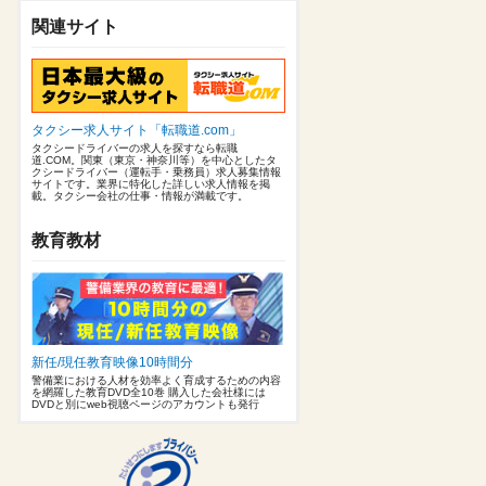
関連サイト
タクシー求人サイト「転職道.com」
タクシードライバーの求人を探すなら転職
道.COM。関東（東京・神奈川等）を中心としたタ
クシードライバー（運転手・乗務員）求人募集情報
サイトです。業界に特化した詳しい求人情報を掲
載。タクシー会社の仕事・情報が満載です。
教育教材
新任/現任教育映像10時間分
警備業における人材を効率よく育成するための内容
を網羅した教育DVD全10巻 購入した会社様には
DVDと別にweb視聴ページのアカウントも発行