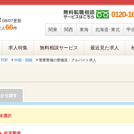
0120-1
08/07更新
66
求人
件
関東
関西
東海
北海道･東北
甲
求人特集
無料相談サービス
最近見た求人
TOP
中国・四国
警乗警備の警備員・アルバイト求人
未選択
鉄道警備