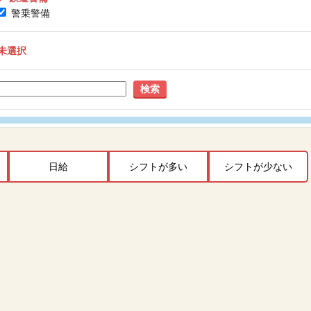
警乗警備
未選択
検索
日給
シフトが多い
シフトが少ない