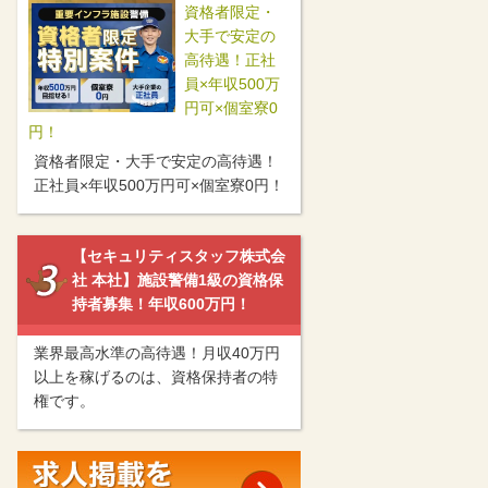
資格者限定・
大手で安定の
高待遇！正社
員×年収500万
円可×個室寮0
円！
資格者限定・大手で安定の高待遇！
正社員×年収500万円可×個室寮0円！
【セキュリティスタッフ株式会
社 本社】施設警備1級の資格保
持者募集！年収600万円！
業界最高水準の高待遇！月収40万円
以上を稼げるのは、資格保持者の特
権です。