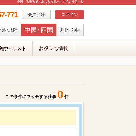
全国・警乗警備の求人警備員バイト求人情報一覧
67-771
会員登録
ログイン
中国･四国
信越･北陸
九州･沖縄
検討中リスト
お役立ち情報
0
この条件にマッチする仕事
件