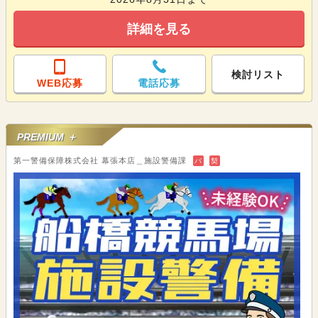
詳細を見る
検討リスト
WEB応募
電話応募
PREMIUM ＋
第一警備保障株式会社 幕張本店＿施設警備課
バ
契