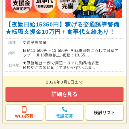
【夜勤日給15350円】稼げる交通誘導警備
★転職支援金10万円＋食事代支給あり！
職種
交通誘導警備
日給11,500円～13,550円 ▼勤務日数に応じて日給ア
給料
ップ ・月18勤務以上 夜勤：13,55...
★勤務地は一例で周辺エリアに勤務地多数！
勤務地
経験やご希望に応じて通いやすい現場...
2026年9月1日まで
詳細を見る
検討リスト
WEB応募
電話応募