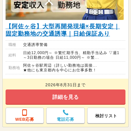
【阿佐ヶ谷】大型再開発現場×長期安定｜
固定勤務地の交通誘導｜日給保証あり
職種
交通誘導警備
日給12,000円～ ※繁忙期手当、精勤手当込み ▽週1
給料
～3日勤務の場合 日給11,000円～ ※繁...
阿佐ヶ谷駅周辺（詳しい勤務地は面接...
勤務地
★他にも東京都内を中心にお仕事多数！
2026年8月31日まで
詳細を見る
検討リスト
WEB応募
電話応募