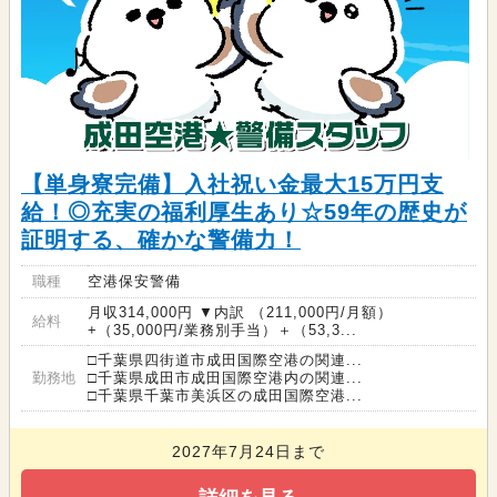
【単身寮完備】入社祝い金最大15万円支
給！◎充実の福利厚生あり☆59年の歴史が
証明する、確かな警備力！
職種
空港保安警備
月収314,000円 ▼内訳 （211,000円/月額）
給料
+（35,000円/業務別手当）＋（53,3...
□千葉県四街道市成田国際空港の関連...
勤務地
□千葉県成田市成田国際空港内の関連...
□千葉県千葉市美浜区の成田国際空港...
2027年7月24日まで