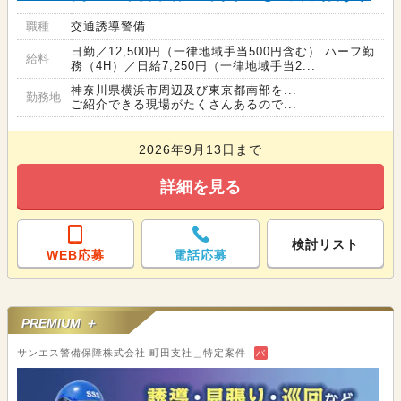
職種
交通誘導警備
日勤／12,500円（一律地域手当500円含む） ハーフ勤
給料
務（4H）／日給7,250円（一律地域手当2...
神奈川県横浜市周辺及び東京都南部を...
勤務地
ご紹介できる現場がたくさんあるので...
2026年9月13日まで
詳細を見る
検討リスト
WEB応募
電話応募
PREMIUM ＋
サンエス警備保障株式会社 町田支社＿特定案件
バ