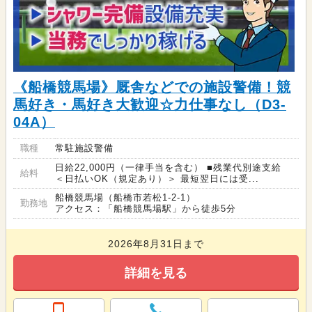
《船橋競馬場》厩舎などでの施設警備！競
馬好き・馬好き大歓迎☆力仕事なし（D3-
04A）
職種
常駐施設警備
日給22,000円（一律手当を含む） ■残業代別途支給
給料
＜日払いOK（規定あり）＞ 最短翌日には受...
船橋競馬場（船橋市若松1-2-1）
勤務地
アクセス：「船橋競馬場駅」から徒歩5分
2026年8月31日まで
詳細を見る