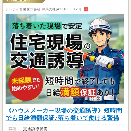
シンテイ警備株式会社 練馬支社[A3218000129]
バ
《ハウスメーカー現場の交通誘導》短時間
でも日給満額保証♪落ち着いて働ける警備
職種
交通誘導警備