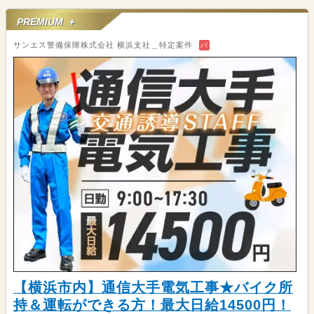
PREMIUM ＋
サンエス警備保障株式会社 横浜支社＿特定案件
バ
【横浜市内】通信大手電気工事★バイク所
持＆運転ができる方！最大日給14500円！