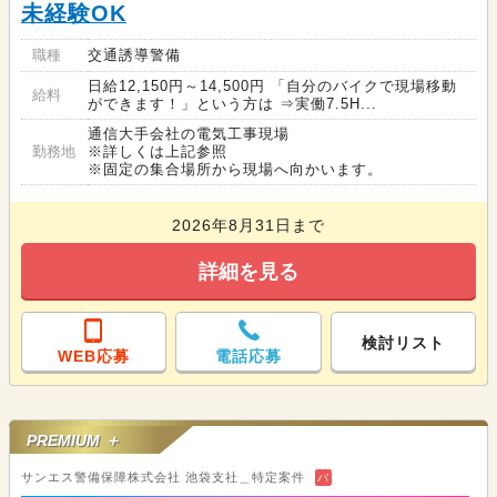
未経験OK
職種
交通誘導警備
日給12,150円～14,500円 「自分のバイクで現場移動
給料
ができます！」という方は ⇒実働7.5H...
通信大手会社の電気工事現場
勤務地
※詳しくは上記参照
※固定の集合場所から現場へ向かいます。
2026年8月31日まで
詳細を見る
検討リスト
WEB応募
電話応募
PREMIUM ＋
サンエス警備保障株式会社 池袋支社＿特定案件
バ