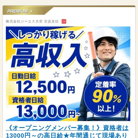
PREMIUM ＋
株式会社ジーエス大宮 京浜支社
バ
《オープニングメンバー募集！》資格者は
13000円～の高日給★年間通じて現場あり