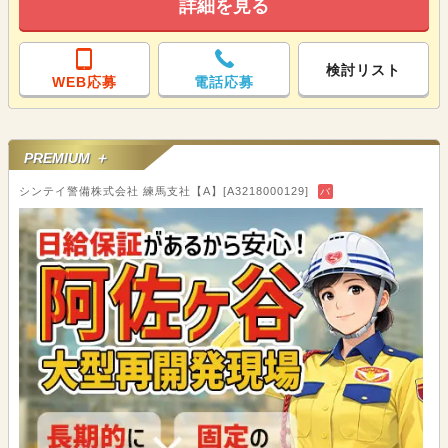
詳細を見る
検討リスト
WEB応募
電話応募
PREMIUM ＋
シンテイ警備株式会社 練馬支社【A】[A3218000129]
バ