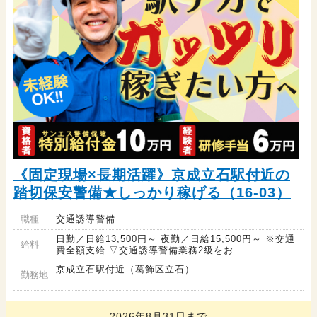
《固定現場×長期活躍》京成立石駅付近の
踏切保安警備★しっかり稼げる（16-03）
職種
交通誘導警備
日勤／日給13,500円～ 夜勤／日給15,500円～ ※交通
給料
費全額支給 ▽交通誘導警備業務2級をお...
京成立石駅付近（葛飾区立石）
勤務地
2026年8月31日まで