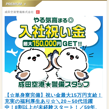
PREMIUM ＋
成田空港警備株式会社
正
【☆単身寮完備】祝い金最大15万円支給！
充実の福利厚生あり☆＼20～50代活躍
中！8割以上が未経験スタート！／59年、