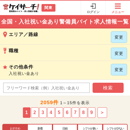
関東
ログイン
メニュー
全国・入社祝い金あり警備員バイト求人情報一覧
エリア／路線
変更
職種
変更
その他条件
変更
入社祝い金あり
検索
2059件
1～15件を表示
1
2
3
4
5
6
7
8
9
＞
おすすめ
新着
日給
シフトが多い
シフトが少ない