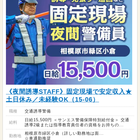
《夜間誘導STAFF》固定現場で安定収入★
土日休み／未経験OK（15-06）
職種
交通誘導警備
日給15,500円 ＜サンエス警備保障特別給付金＞ 交通
給料
誘導2級または指導教育責任者の資格をお持ちの...
相模原市緑区小倉（詳しい勤務地は面...
勤務地
☆車通勤推奨