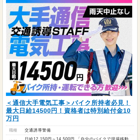
＜通信大手電気工事＞バイク所持者必見！
最大日給14500円！資格者は特別給付金10
万円
職種
交通誘導警備
日給12,150円～14,500円 「自分のバイクで現場移動