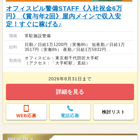
オフィスビル警備STAFF《入社祝金6万
円》《賞与年2回》屋内メインで収入安
定！すぐに稼げる♪
職種
常駐施設警備
日勤／日給1万1200円（実働8h） 短夜勤／日給1万
給料
3517円（実働8h） 夜勤／日給1万5832円...
オフィスビル：東京都千代田区大手町
勤務地
（アクセス：「大手町駅」直結）
2026年8月31日まで
詳細を見る
検討リスト
WEB応募
電話応募
PREMIUM ＋