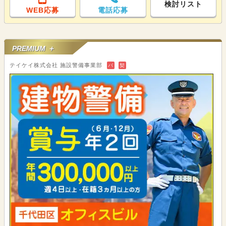
検討リスト
WEB応募
電話応募
PREMIUM ＋
テイケイ株式会社 施設警備事業部
バ
契