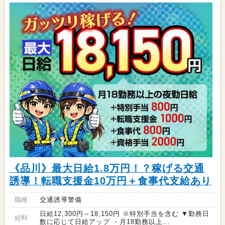
《品川》最大日給1.8万円！？稼げる交通
誘導！転職支援金10万円＋食事代支給あり
職種
交通誘導警備
日給12,300円～18,150円 ※特別手当を含む ▼勤務日
給料
数に応じて日給アップ ・月18勤務以上...