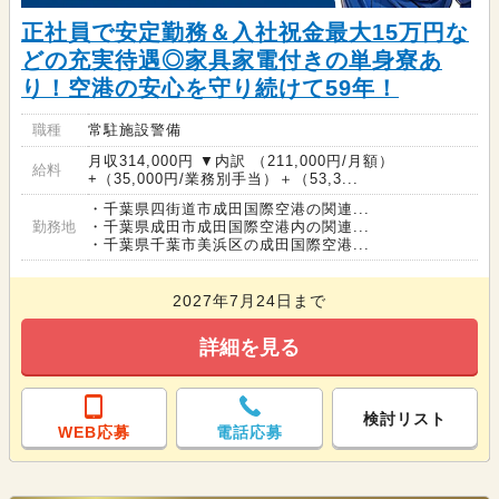
正社員で安定勤務＆入社祝金最大15万円な
どの充実待遇◎家具家電付きの単身寮あ
り！空港の安心を守り続けて59年！
職種
常駐施設警備
月収314,000円 ▼内訳 （211,000円/月額）
給料
+（35,000円/業務別手当）＋（53,3...
・千葉県四街道市成田国際空港の関連...
勤務地
・千葉県成田市成田国際空港内の関連...
・千葉県千葉市美浜区の成田国際空港...
2027年7月24日まで
詳細を見る
検討リスト
WEB応募
電話応募