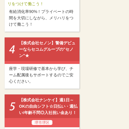
リをつけて働こう！
有給消化率90%！プライベートの時
間を大切にしながら、メリハリをつ
けて働こう！
【株式会社セノン】警備デビュ
ーならセコムグループの”セノ
ン”★
座学・現場研修で基本から学び、チ
ーム配属後もサポートするのでご安
心ください。
【株式会社ナンケイ】週1日～
OKの自由シフト☆日払い・週払
い/年齢不問◎入社祝い金あり！
堺市堺区