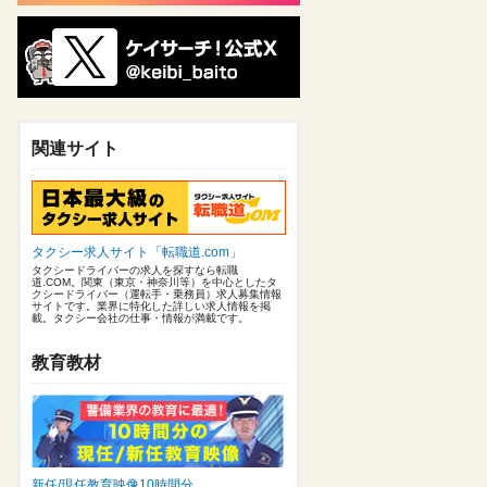
関連サイト
タクシー求人サイト「転職道.com」
タクシードライバーの求人を探すなら転職
道.COM。関東（東京・神奈川等）を中心としたタ
クシードライバー（運転手・乗務員）求人募集情報
サイトです。業界に特化した詳しい求人情報を掲
載。タクシー会社の仕事・情報が満載です。
教育教材
新任/現任教育映像10時間分