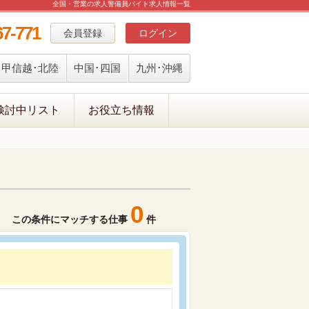
全国・営業の求人警備員バイト求人情報一覧
67-771
会員登録
ログイン
甲信越･北陸
中国･四国
九州･沖縄
検討中リスト
お役立ち情報
0
この条件にマッチする仕事
件