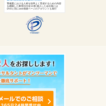
警備業における人材を効率よく育成するための内容
を網羅した教育DVD全10巻 購入した会社様には
DVDと別にweb視聴ページのアカウントも発行