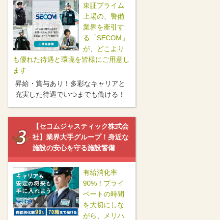
東証プライム
上場の、警備
業界を牽引す
る「SECOM」
が、どこより
も優れた待遇と環境を皆様にご用意し
ます
昇給・賞与あり！多彩なキャリアと
充実した待遇でいつまでも働ける！
【セコムジャスティック株式会
社】業界大手グループ！身近な
施設の安心を守る施設警備
有給消化率
90%！プライ
ベートの時間
を大切にしな
がら、メリハ