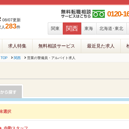
0120-1
08/07更新
283
求人
件
関西
関東
東海
北海道･東北
求人特集
無料相談サービス
最近見た求人
TOP
関西
営業の警備員・アルバイト求人
未選択
内勤スタッフ