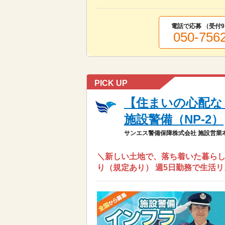
電話で応募 （受付
9
050-756
PICK UP
【住まいの心配な
施設警備（NP-2）
サンエス警備保障株式会社 施設営業
＼新しい土地で、落ち着いた暮らし
り（規定あり） 週5日勤務で生活