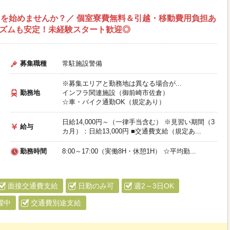
を始めませんか？／ 個室寮費無料＆引越・移動費用負担あ
リズムも安定！未経験スタート歓迎◎
募集職種
常駐施設警備
※募集エリアと勤務地は異なる場合が...
勤務地
インフラ関連施設（御前崎市佐倉）
☆車・バイク通勤OK（規定あり）
日給14,000円～（一律手当含む） ※見習い期間（3
給与
カ月）：日給13,000円 ■交通費支給（規定あ...
勤務時間
8:00～17:00（実働8H・休憩1H） ☆平均勤...
面接交通費支給
日勤のみ可
週2～3日OK
躍中
交通費別途支給