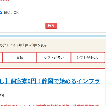
日払いOK
検索
1
9
のアルバイト中
件～
件を表示
日給
シフトが多い
シフトが少ない
し】個室寮0円！静岡で始めるインフラ
本部