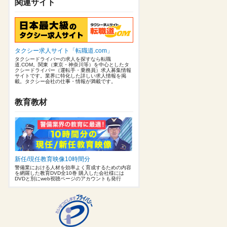
関連サイト
タクシー求人サイト「転職道.com」
タクシードライバーの求人を探すなら転職
道.COM。関東（東京・神奈川等）を中心としたタ
クシードライバー（運転手・乗務員）求人募集情報
サイトです。業界に特化した詳しい求人情報を掲
載。タクシー会社の仕事・情報が満載です。
教育教材
新任/現任教育映像10時間分
警備業における人材を効率よく育成するための内容
を網羅した教育DVD全10巻 購入した会社様には
DVDと別にweb視聴ページのアカウントも発行