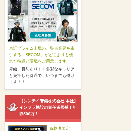
東証プライム上場の、警備業界を牽
引する「SECOM」がどこよりも優
れた待遇と環境をご用意します
昇給・賞与あり！！多彩なキャリア
と充実した待遇で、いつまでも働け
ます！！
【シンテイ警備株式会社 本社】
インフラ施設の責任者候補！年
収500万！
資格者限定・