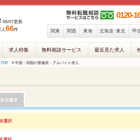
0120-1
08/07更新
66
求人
件
関東
関西
東海
北海道･東北
甲
求人特集
無料相談サービス
最近見た求人
TOP
中国・四国の警備員・アルバイト求人
未選択
未選択