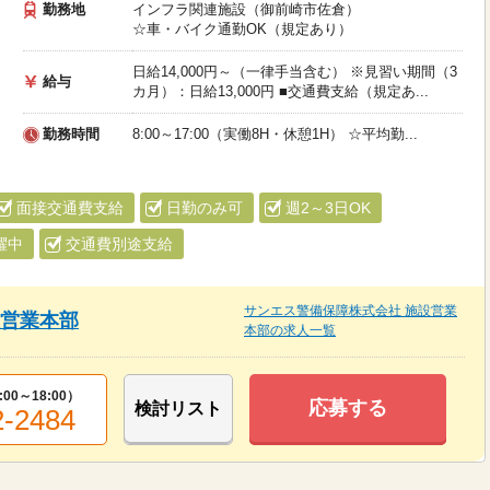
勤務地
インフラ関連施設（御前崎市佐倉）
☆車・バイク通勤OK（規定あり）
日給14,000円～（一律手当含む） ※見習い期間（3
給与
カ月）：日給13,000円 ■交通費支給（規定あ...
勤務時間
8:00～17:00（実働8H・休憩1H） ☆平均勤...
面接交通費支給
日勤のみ可
週2～3日OK
躍中
交通費別途支給
サンエス警備保障株式会社 施設営業
設営業本部
本部の求人一覧
:00～18:00
）
応募する
検討リスト
2-2484