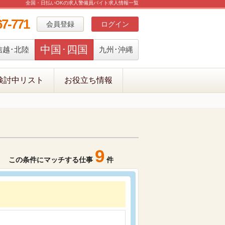
全国・日払いOKの求人警備員バイト求人情報一覧
67-771
会員登録
ログイン
中国･四国
信越･北陸
九州･沖縄
検討中リスト
お役立ち情報
9
この条件にマッチする仕事
件