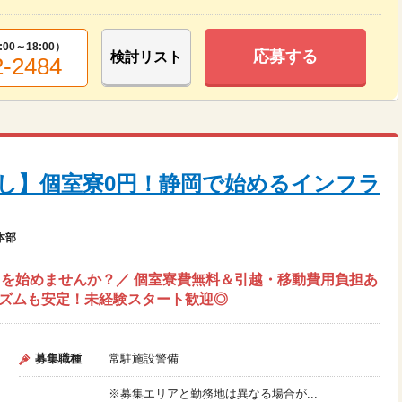
:00～18:00
）
応募する
検討リスト
2-2484
し】個室寮0円！静岡で始めるインフラ
本部
を始めませんか？／ 個室寮費無料＆引越・移動費用負担あ
リズムも安定！未経験スタート歓迎◎
募集職種
常駐施設警備
※募集エリアと勤務地は異なる場合が...