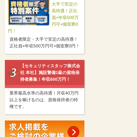
大手で安定の
高待遇！正社
員×年収500万
円可×個室寮0
円！
資格者限定・大手で安定の高待遇！
正社員×年収500万円可×個室寮0円！
【セキュリティスタッフ株式会
社 本社】施設警備1級の資格保
持者募集！年収600万円！
業界最高水準の高待遇！月収40万円
以上を稼げるのは、資格保持者の特
権です。