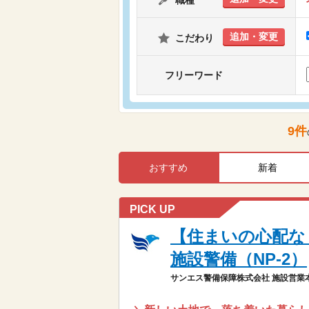
職種
追加・変更
こだわり
フリーワード
9
件
おすすめ
新着
PICK UP
【住まいの心配な
施設警備（NP-2）
サンエス警備保障株式会社 施設営業