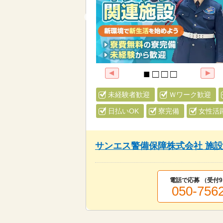
未経験者歓迎
Ｗワーク歓迎
日払いOK
寮完備
女性活
サンエス警備保障株式会社 施
電話で応募 （受付
9
050-756