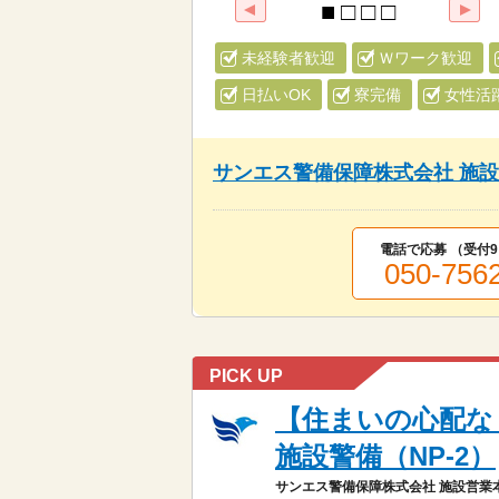
未経験者歓迎
Ｗワーク歓迎
日払いOK
寮完備
女性活
サンエス警備保障株式会社 施
電話で応募 （受付
9
050-756
PICK UP
【住まいの心配な
施設警備（NP-2）
サンエス警備保障株式会社 施設営業