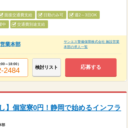
面接交通費支給
日勤のみ可
週2～3日OK
躍中
交通費別途支給
サンエス警備保障株式会社 施設営業
設営業本部
本部の求人一覧
:00～18:00
）
応募する
検討リスト
2-2484
し】個室寮0円！静岡で始めるインフラ
本部