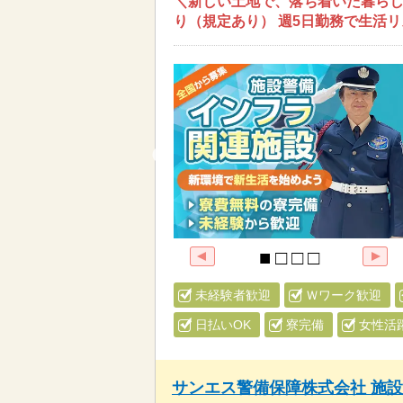
＼新しい土地で、落ち着いた暮らし
り（規定あり） 週5日勤務で生活
未経験者歓迎
Ｗワーク歓迎
日払いOK
寮完備
女性活
サンエス警備保障株式会社 施