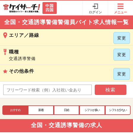
中国
四国
ログイン
メニュー
全国・交通誘導警備警備員バイト求人情報一覧
エリア／路線
変更
職種
変更
交通誘導警備
その他条件
変更
検索
おすすめ
新着
日給
シフトが多い
シフトが少ない
全国・交通誘導警備の求人