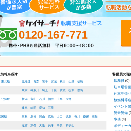
0120-167-771
人情報を探す
警備員の職
駅務員
(0)
・東北版
北海道
青森
岩手
宮城
秋田
山形
福島
駐車場警
東京
神奈川
埼玉
千葉
茨城
栃木
群馬
列車見張
・北陸版
新潟
富山
石川
福井
山梨
長野
核燃料等
イベント
岐阜
静岡
愛知
三重
警乗警備
(
四国版
鳥取
島根
岡山
広島
山口
徳島
香川
愛媛
高知
事務
(4)
滋賀
京都
大阪
兵庫
奈良
和歌山
ボディー