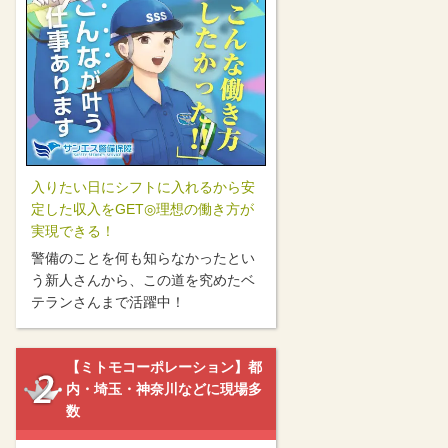
入りたい日にシフトに入れるから安
定した収入をGET◎理想の働き方が
実現できる！
警備のことを何も知らなかったとい
う新人さんから、この道を究めたベ
テランさんまで活躍中！
【ミトモコーポレーション】都
内・埼玉・神奈川などに現場多
数