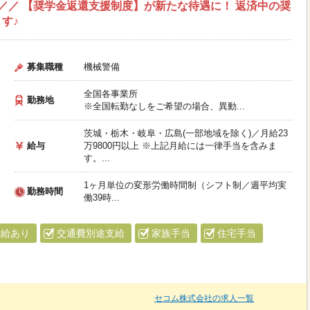
”／／ 【奨学金返還支援制度】が新たな待遇に！ 返済中の奨
す♪
募集職種
機械警備
全国各事業所
勤務地
※全国転勤なしをご希望の場合、異動...
茨城・栃木・岐阜・広島(一部地域を除く)／月給23
給与
万9800円以上 ※上記月給には一律手当を含みま
す。...
1ヶ月単位の変形労働時間制（シフト制／週平均実
勤務時間
働39時...
昇給あり
交通費別途支給
家族手当
住宅手当
セコム株式会社の求人一覧