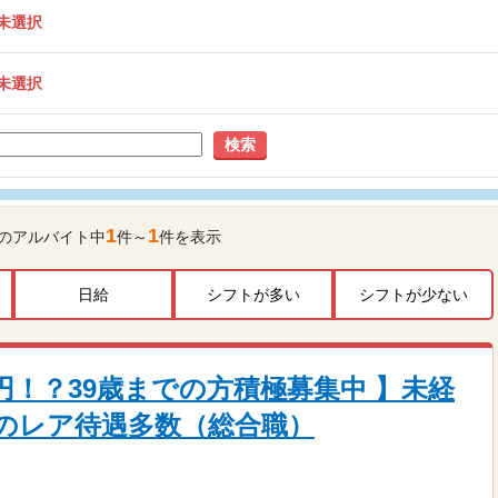
未選択
未選択
検索
1
1
のアルバイト中
件～
件を表示
日給
シフトが多い
シフトが少ない
万円！？39歳までの方積極募集中 】未経
のレア待遇多数（総合職）