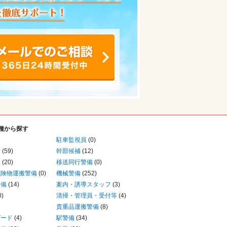
種から探す
駐車監視員
(0)
備
(59)
幹部候補
(12)
り
(20)
移送同行警備
(0)
危険物運搬警備
(0)
機械警備
(252)
警備
(14)
案内・誘導スタッフ
(3)
0)
清掃・管理員・受付等
(4)
貴重品運搬警備
(8)
ガード
(4)
駅警備
(34)