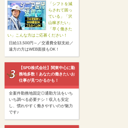
「シフトを減
らされて困っ
ている」「沢
山稼ぎたい」
「早く働きた
い」こんな方はご応募ください！
日給13,500円～／交通費全額支給／
遠方の方はWEB面接もOK！
【SPD株式会社】関東中心に勤
務地多数！あなたの働きたいお
仕事が見つかるかも！
全案件勤務地固定◎通勤方法をいち
いち調べる必要ナシ！収入も安定
し、慣れやすく働きやすいのが魅力
です♪