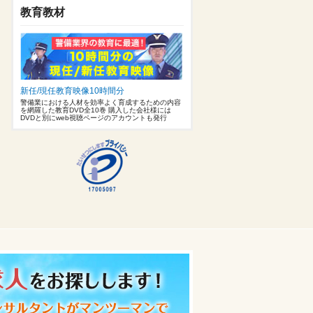
教育教材
新任/現任教育映像10時間分
警備業における人材を効率よく育成するための内容
を網羅した教育DVD全10巻 購入した会社様には
DVDと別にweb視聴ページのアカウントも発行