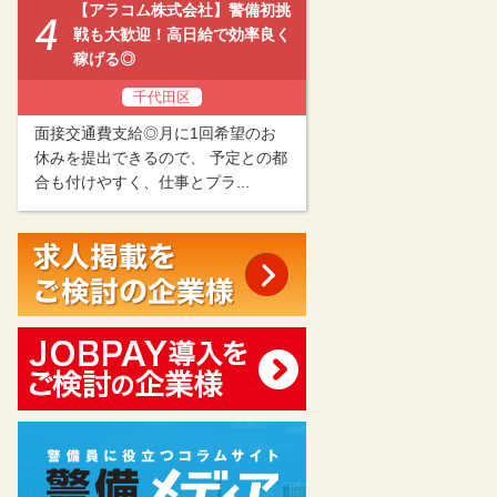
【アラコム株式会社】警備初挑
戦も大歓迎！高日給で効率良く
稼げる◎
千代田区
面接交通費支給◎月に1回希望のお
休みを提出できるので、 予定との都
合も付けやすく、仕事とプラ...