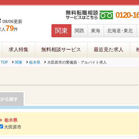
0120-1
08/06更新
79
求人
件
関東
関西
東海
北海道･東北
求人特集
無料相談サービス
最近見た求人
TOP
関東
栃木県
大田原市の警備員・アルバイト求人
栃木県
大田原市