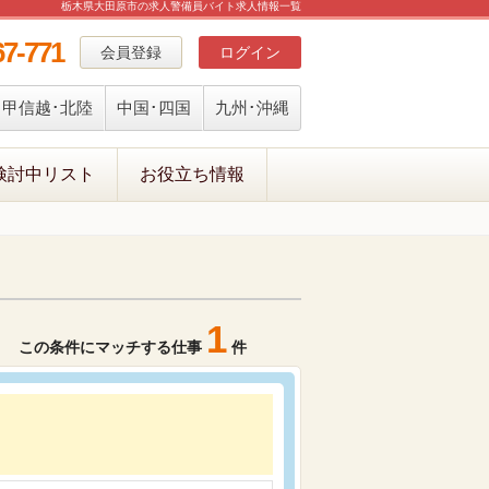
栃木県大田原市の求人警備員バイト求人情報一覧
67-771
会員登録
ログイン
甲信越･北陸
中国･四国
九州･沖縄
検討中リスト
お役立ち情報
1
この条件にマッチする仕事
件