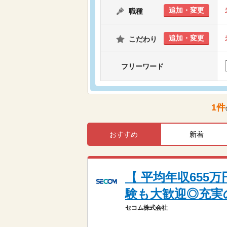
追加・変更
職種
追加・変更
こだわり
フリーワード
1
件
おすすめ
新着
【 平均年収655
験も大歓迎◎充実
セコム株式会社