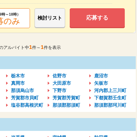
9時～18時
）
応募する
検討リスト
募のみ
1
1
のアルバイト中
件～
件を表示
栃木市
佐野市
鹿沼市
真岡市
大田原市
矢板市
那須烏山市
下野市
河内郡上三川町
芳賀郡市貝町
芳賀郡芳賀町
下都賀郡壬生町
塩谷郡高根沢町
那須郡那須町
那須郡那珂川町