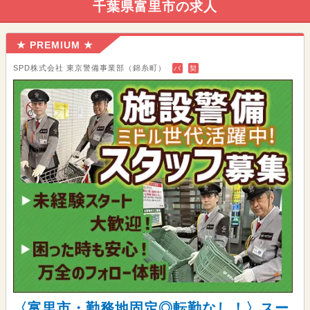
千葉県富里市の求人
★ PREMIUM ★
SPD株式会社 東京警備事業部（錦糸町）
バ
契
〈富里市・勤務地固定◎転勤なし！〉スー