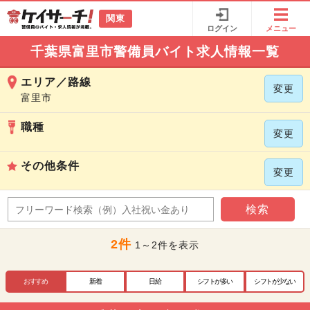
関東
ログイン
メニュー
千葉県富里市警備員バイト求人情報一覧
エリア／路線
変更
富里市
職種
変更
その他条件
変更
検索
2件
1～2件を表示
おすすめ
新着
日給
シフトが多い
シフトが少ない