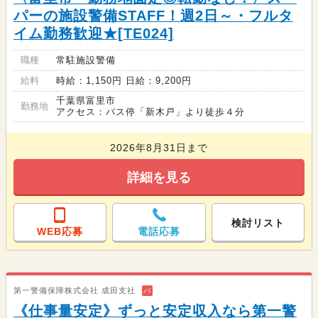
パーの施設警備STAFF！週2日～・フルタ
イム勤務歓迎★[TE024]
職種
常駐施設警備
給料
時給：1,150円 日給：9,200円
千葉県富里市
勤務地
アクセス：バス停「新木戸」より徒歩４分
2026年8月31日まで
詳細を見る
検討リスト
WEB応募
電話応募
第一警備保障株式会社 成田支社
バ
《仕事量安定》ずっと安定収入なら第一警