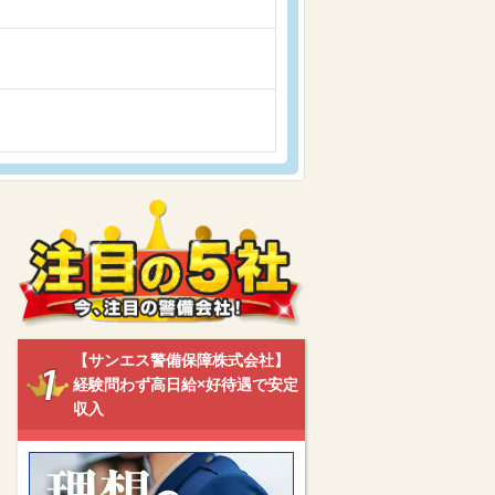
【サンエス警備保障株式会社】
経験問わず高日給×好待遇で安定
収入