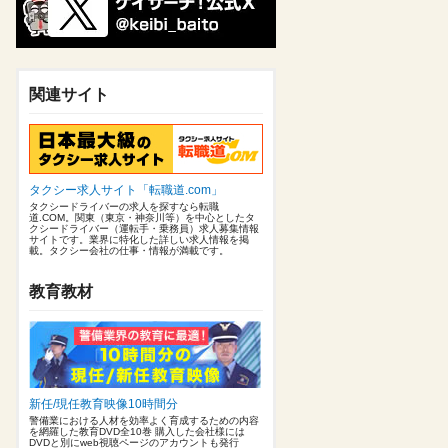
関連サイト
タクシー求人サイト「転職道.com」
タクシードライバーの求人を探すなら転職
道.COM。関東（東京・神奈川等）を中心としたタ
クシードライバー（運転手・乗務員）求人募集情報
サイトです。業界に特化した詳しい求人情報を掲
載。タクシー会社の仕事・情報が満載です。
教育教材
新任/現任教育映像10時間分
警備業における人材を効率よく育成するための内容
を網羅した教育DVD全10巻 購入した会社様には
DVDと別にweb視聴ページのアカウントも発行