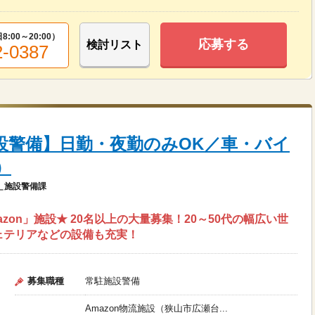
8:00～20:00
）
応募する
検討リスト
2-0387
施設警備】日勤・夜勤のみOK／車・バイ
）
＿施設警備課
on」施設★ 20名以上の大量募集！20～50代の幅広い世
ェテリアなどの設備も充実！
募集職種
常駐施設警備
Amazon物流施設（狭山市広瀬台...