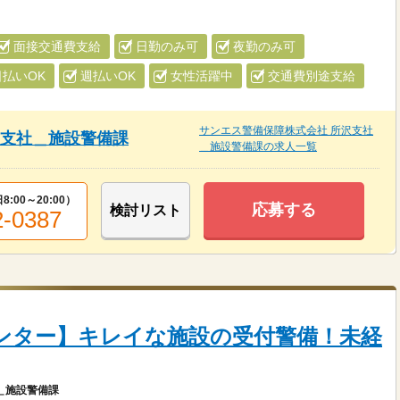
面接交通費支給
日勤のみ可
夜勤のみ可
日払いOK
週払いOK
女性活躍中
交通費別途支給
サンエス警備保障株式会社 所沢支社
沢支社＿施設警備課
＿施設警備課の求人一覧
8:00～20:00
）
応募する
検討リスト
2-0387
流センター】キレイな施設の受付警備！未経
＿施設警備課