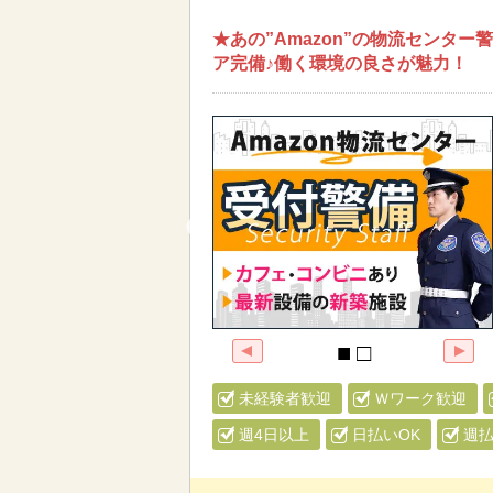
★あの”Amazon”の物流センタ
ア完備♪働く環境の良さが魅力！
未経験者歓迎
Ｗワーク歓迎
週4日以上
日払いOK
週払