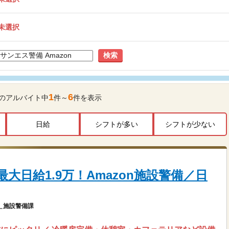
未選択
検索
1
6
のアルバイト中
件～
件を表示
日給
シフトが多い
シフトが少ない
大日給1.9万！Amazon施設警備／日
＿施設警備課