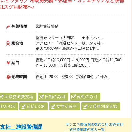
にピッタリ／ 冷暖房完備・休憩室・カフェテリアなど設備
はスグお財布へ♪
募集職種
常駐施設警備
物流センター（大田区） ★車・バイ...
勤務地
アクセス：「流通センター駅」から徒...
※大森駅や平和島駅から10分に1本...
夜勤／日給16,000円～19,500円 日勤／日給11,500
給与
円～15,000円 ☆最高日給19,5...
勤務時間
夜勤[1] 20:00～翌8:00（実働10H）／日給...
面接交通費支給
日勤のみ可
夜勤のみ可
日払いOK
週払いOK
女性活躍中
交通費別途支給
サンエス警備保障株式会社 渋谷支社
谷支社＿施設警備課
＿施設警備課の求人一覧