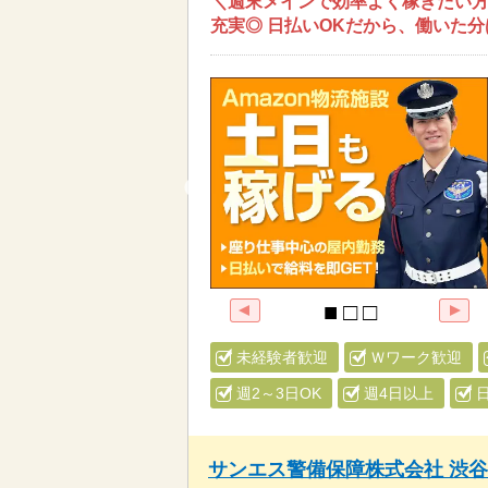
＼週末メインで効率よく稼ぎたい方
充実◎ 日払いOKだから、働いた分
未経験者歓迎
Ｗワーク歓迎
週2～3日OK
週4日以上
サンエス警備保障株式会社 渋