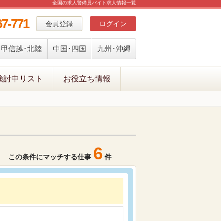
全国の求人警備員バイト求人情報一覧
67-771
会員登録
ログイン
甲信越･北陸
中国･四国
九州･沖縄
検討中リスト
お役立ち情報
6
この条件にマッチする仕事
件