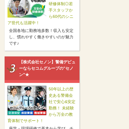
研修体制◎若
手スタッフか
ら60代のシニ
ア世代も活躍中！
全国各地に勤務地多数！収入も安定
し、慣れやすく働きやすいのが魅力
です♪
【株式会社セノン】警備デビュ
ーならセコムグループの”セノ
ン”★
50年以上の歴
史ある警備会
社で安心&安定
勤務！ 未経験
から万全の教
育体制でサポート！
座学・現場研修で基本から学び、チ