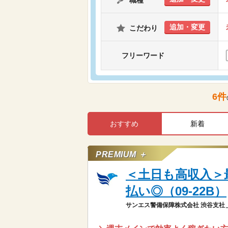
職種
追加・変更
こだわり
フリーワード
6
件
おすすめ
新着
PREMIUM ＋
＜土日も高収入＞最
払い◎（09-22B）
サンエス警備保障株式会社 渋谷支社