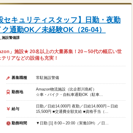
流施設セキュリティスタッフ】日勤・夜勤
ク通勤OK／未経験OK（26-04）
＿施設警備課
on」施設★ 20名以上の大量募集！20～50代の幅広い世
ェテリアなどの設備も充実！
募集職種
常駐施設警備
Amazon物流施設（比企郡川島町）
勤務地
☆車・バイク・自転車通勤OK（駐車...
日勤／日給14,000円 夜勤／日給14,800円～日給
給与
15,500円 ■交通費全額支給 ■資格手当（...
勤務時間
▼日勤 [1] 8:00～20:00（実働10H）／日...