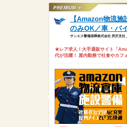
PREMIUM ＋
【Amazon物
のみOK／車・バイ
サンエス警備保障株式会社 所沢支社
★レア求人！大手通販サイト「Amaz
代が活躍！ 屋内勤務で社食やカフ