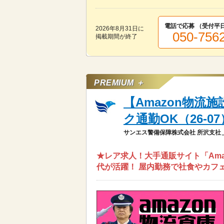
電話で応募 （受付
平日
2026年8月31日
に
050-756
掲載期間が終了
PREMIUM ＋
【Amazon物流
ク通勤OK（26-07
サンエス警備保障株式会社 所沢支社
★レア求人！大手通販サイト「Amaz
代が活躍！ 屋内勤務で社食やカフ