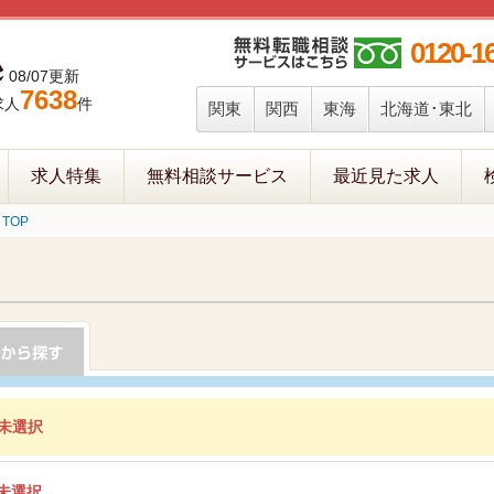
0120-1
08/07更新
7638
求人
件
関東
関西
東海
北海道･東北
求人特集
無料相談サービス
最近見た求人
TOP
未選択
未選択