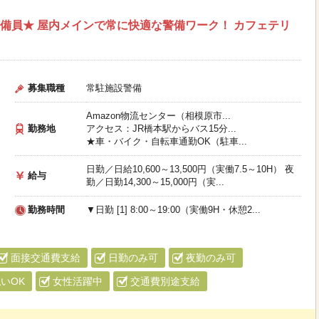
ー警備員★ 屋内メインで常に快適な警備ワーク！ カフェテリ
募集職種
常駐施設警備
Amazon物流センター（相模原市...
勤務地
アクセス：JR橋本駅からバス15分...
★車・バイク・自転車通勤OK（駐車...
日勤／日給10,600～13,500円（実働7.5～10H） 夜
給与
勤／日勤14,300～15,000円（実...
勤務時間
▼日勤 [1] 8:00～19:00（実働9H・休憩2...
面接交通費支給
日勤のみ可
夜勤のみ可
いOK
女性活躍中
交通費別途支給