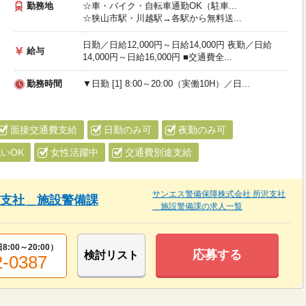
勤務地
☆車・バイク・自転車通勤OK（駐車...
☆狭山市駅・川越駅→各駅から無料送...
日勤／日給12,000円～日給14,000円 夜勤／日給
給与
14,000円～日給16,000円 ■交通費全...
勤務時間
▼日勤 [1] 8:00～20:00（実働10H）／日...
面接交通費支給
日勤のみ可
夜勤のみ可
いOK
女性活躍中
交通費別途支給
サンエス警備保障株式会社 所沢支社
沢支社＿施設警備課
＿施設警備課の求人一覧
8:00～20:00
）
応募する
検討リスト
2-0387