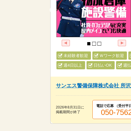
未経験者歓迎
Ｗワーク歓迎
週4日以上
日払いOK
週払
サンエス警備保障株式会社 所
電話で応募 （受付
平日
2026年8月31日
に
050-756
掲載期間が終了