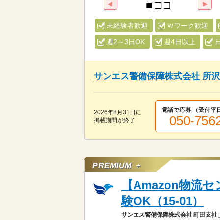
未経験者歓迎
Ｗワーク歓迎
週2～3日OK
週4日以上
サンエス警備保障株式会社 所
電話で応募 （受付
平日
2026年8月31日
に
050-756
掲載期間が終了
PREMIUM ＋
【Amazon物
験OK（15-01）
サンエス警備保障株式会社 町田支社