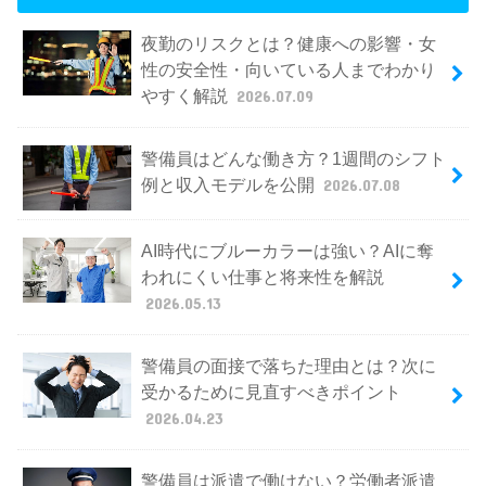
夜勤のリスクとは？健康への影響・女
性の安全性・向いている人までわかり
やすく解説
2026.07.09
警備員はどんな働き方？1週間のシフト
例と収入モデルを公開
2026.07.08
AI時代にブルーカラーは強い？AIに奪
われにくい仕事と将来性を解説
2026.05.13
警備員の面接で落ちた理由とは？次に
受かるために見直すべきポイント
2026.04.23
警備員は派遣で働けない？労働者派遣