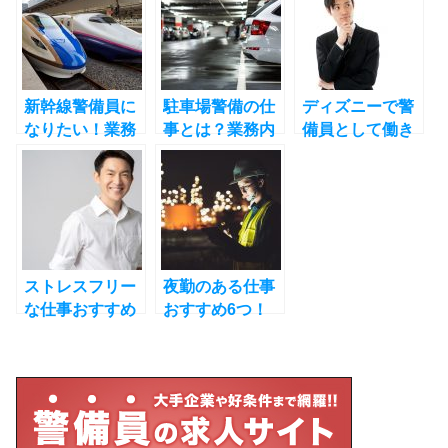
新幹線警備員に
駐車場警備の仕
ディズニーで警
なりたい！業務
事とは？業務内
備員として働き
内容や就業のポ
容や必要な資格
たい！業務内容
イントも解説
も解説
や就業方法を解
説
ストレスフリー
夜勤のある仕事
な仕事おすすめ
おすすめ6つ！
7つ | 精神的に楽
向いている人の
な仕事の条件
特徴とは