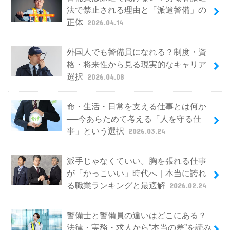
法で禁止される理由と「派遣警備」の
正体
2026.04.14
外国人でも警備員になれる？制度・資
格・将来性から見る現実的なキャリア
選択
2026.04.08
命・生活・日常を支える仕事とは何か
──今あらためて考える「人を守る仕
事」という選択
2026.03.24
派手じゃなくていい。胸を張れる仕事
が「かっこいい」時代へ｜本当に誇れ
る職業ランキングと最適解
2026.02.24
警備士と警備員の違いはどこにある？
法律・実務・求人から“本当の差”を読み