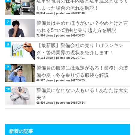
駐車監視員の仕事内容と駐車違反となって
しまった場合の流れを解説！
86,384 views
|
posted on 2020/12/18
警備員はやめたほうがいい？やめとけと言
われる5つの理由と乗り越え方を解説
71,860 views
|
posted on 2020/06/03
【最新版】警備会社の売り上げランキン
グ・警備業界の現状を紹介します！
70,104 views
|
posted on 2021/07/01
警備員の服装には規定がある！業務別の装
備や夏・冬を乗り切る服装を解説
66,967 views
|
posted on 2017/06/05
警備員になれない人もいる！あなたは大丈
夫？
65,450 views
|
posted on 2018/05/24
新着の記事