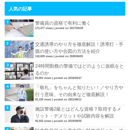
人気の記事
警備員の資格で有利に働く
173,477 views
|
posted on 2017/04/29
交通誘導のやり方を徹底解説！誘導灯・手
旗の使い方や合図の方法を紹介
118,839 views
|
posted on 2020/06/03
24時間勤務の警備ではどのように仮眠をと
るのか
93,001 views
|
posted on 2018/05/27
「敬礼」をちゃんと知りたい！／やり方や
行う意味、その由来など徹底解説！
92,159 views
|
posted on 2021/08/11
施設警備2級とはどんな資格？取得するメ
リット・デメリットや試験内容を解説
92,023 views
|
posted on 2019/08/05