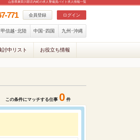
山形県東田川郡庄内町の求人警備員バイト求人情報一覧
67-771
会員登録
ログイン
甲信越･北陸
中国･四国
九州･沖縄
検討中リスト
お役立ち情報
0
この条件にマッチする仕事
件