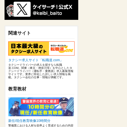
関連サイト
タクシー求人サイト「転職道.com」
タクシードライバーの求人を探すなら転職
道.COM。関東（東京・神奈川等）を中心としたタ
クシードライバー（運転手・乗務員）求人募集情報
サイトです。業界に特化した詳しい求人情報を掲
載。タクシー会社の仕事・情報が満載です。
教育教材
新任/現任教育映像10時間分
警備業における人材を効率よく育成するための内容