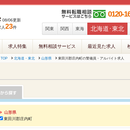
0120-1
08/06更新
23
求人
件
北海道･東北
関東
関西
東海
求人特集
無料相談サービス
最近見た求人
TOP
北海道・東北
山形県
東田川郡庄内町の警備員・アルバイト求人
山形県
東田川郡庄内町