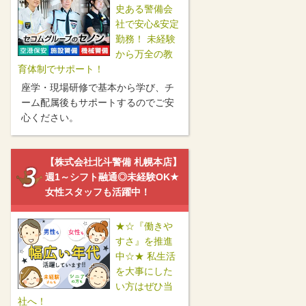
史ある警備会
社で安心&安定
勤務！ 未経験
から万全の教
育体制でサポート！
座学・現場研修で基本から学び、チ
ーム配属後もサポートするのでご安
心ください。
【株式会社北斗警備 札幌本店】
週1～シフト融通◎未経験OK★
女性スタッフも活躍中！
★☆『働きや
すさ』を推進
中☆★ 私生活
を大事にした
い方はぜひ当
社へ！