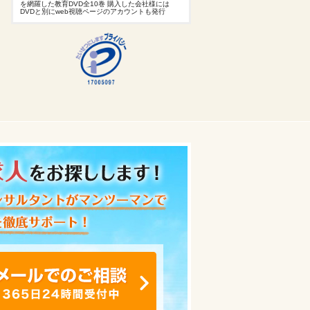
を網羅した教育DVD全10巻 購入した会社様には
DVDと別にweb視聴ページのアカウントも発行