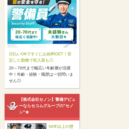
日払いOKですぐにお給料GET！安
定した勤務で収入面も◎
20～70代まで幅広い年齢層が活躍
中！年齢・経験・職歴は一切問いま
せん◎
【株式会社セノン】警備デビュ
ーならセコムグループの”セノ
ン”★
50年以上の歴