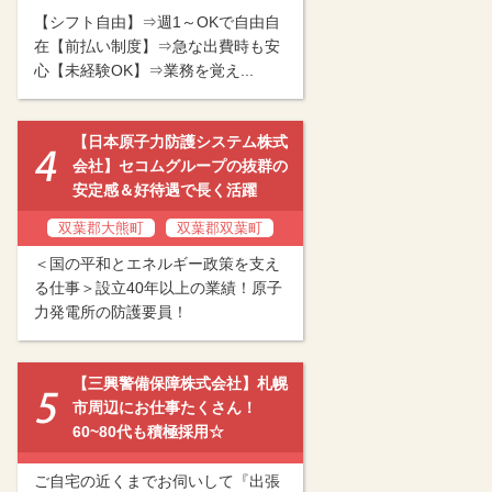
【シフト自由】⇒週1～OKで自由自
在【前払い制度】⇒急な出費時も安
心【未経験OK】⇒業務を覚え...
【日本原子力防護システム株式
会社】セコムグループの抜群の
安定感＆好待遇で長く活躍
双葉郡大熊町
双葉郡双葉町
＜国の平和とエネルギー政策を支え
る仕事＞設立40年以上の業績！原子
力発電所の防護要員！
【三興警備保障株式会社】札幌
市周辺にお仕事たくさん！
60~80代も積極採用☆
ご自宅の近くまでお伺いして『出張