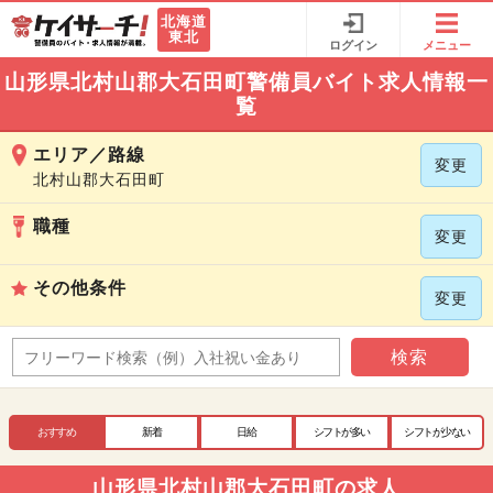
北海道
東北
ログイン
メニュー
山形県北村山郡大石田町警備員バイト求人情報一
覧
エリア／路線
変更
北村山郡大石田町
職種
変更
その他条件
変更
検索
おすすめ
新着
日給
シフトが多い
シフトが少ない
山形県北村山郡大石田町の求人