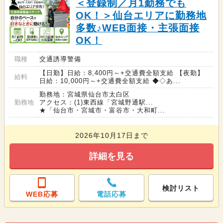
＜登録制／月1勤務でも
OK！＞仙台エリアに勤務地
多数♪WEB面接・主張面接
OK！
職種
交通誘導警備
【日勤】日給：8,400円～+交通費全額支給 【夜勤】
給料
日給：10,000円～+交通費全額支給 ◆◇あ...
勤務地：宮城県仙台市太白区
勤務地
アクセス：(1)東西線「宮城野通駅...
★「仙台市・宮城市・富谷市・大和町...
2026年10月17日まで
詳細を見る
検討リスト
WEB応募
電話応募