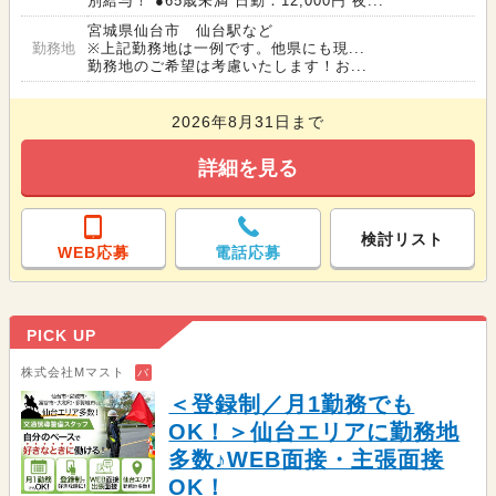
別給与！ ●65歳未満 日勤：12,000円 夜...
宮城県仙台市 仙台駅など
勤務地
※上記勤務地は一例です。他県にも現...
勤務地のご希望は考慮いたします！お...
2026年8月31日まで
詳細を見る
検討リスト
WEB応募
電話応募
PICK UP
株式会社Mマスト
バ
＜登録制／月1勤務でも
OK！＞仙台エリアに勤務地
多数♪WEB面接・主張面接
OK！