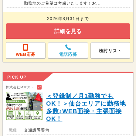
勤務地のご希望は考慮いたします！お...
2026年8月31日まで
詳細を見る
検討リスト
WEB応募
電話応募
PICK UP
株式会社Mマスト
バ
＜登録制／月1勤務でも
OK！＞仙台エリアに勤務地
多数♪WEB面接・主張面接
OK！
職種
交通誘導警備