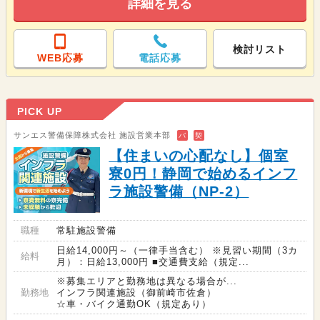
詳細を見る
検討リスト
WEB応募
電話応募
PICK UP
サンエス警備保障株式会社 施設営業本部
バ
契
【住まいの心配なし】個室
寮0円！静岡で始めるインフ
ラ施設警備（NP-2）
職種
常駐施設警備
日給14,000円～（一律手当含む） ※見習い期間（3カ
給料
月）：日給13,000円 ■交通費支給（規定...
※募集エリアと勤務地は異なる場合が...
勤務地
インフラ関連施設（御前崎市佐倉）
☆車・バイク通勤OK（規定あり）