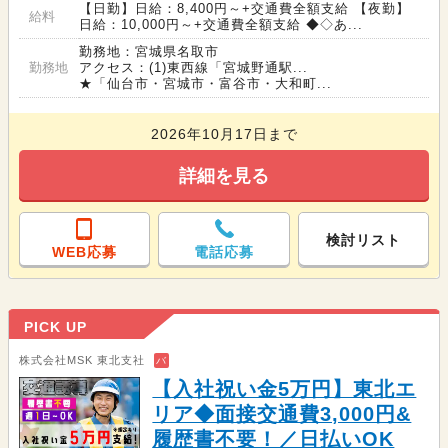
【日勤】日給：8,400円～+交通費全額支給 【夜勤】
給料
日給：10,000円～+交通費全額支給 ◆◇あ...
勤務地：宮城県名取市
勤務地
アクセス：(1)東西線「宮城野通駅...
★「仙台市・宮城市・富谷市・大和町...
2026年10月17日まで
詳細を見る
検討リスト
WEB応募
電話応募
PICK UP
株式会社MSK 東北支社
バ
【入社祝い金5万円】東北エ
リア◆面接交通費3,000円&
履歴書不要！／日払いOK