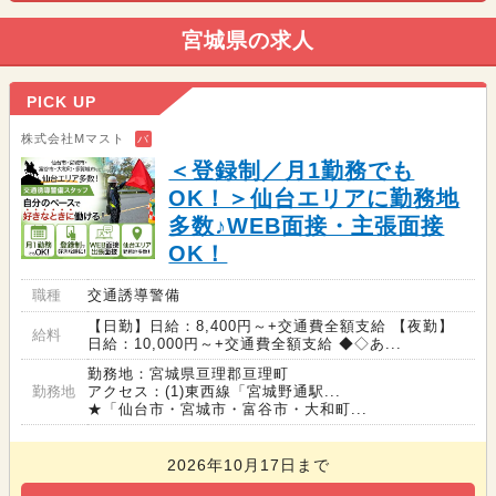
宮城県の求人
PICK UP
株式会社Mマスト
バ
＜登録制／月1勤務でも
OK！＞仙台エリアに勤務地
多数♪WEB面接・主張面接
OK！
職種
交通誘導警備
【日勤】日給：8,400円～+交通費全額支給 【夜勤】
給料
日給：10,000円～+交通費全額支給 ◆◇あ...
勤務地：宮城県亘理郡亘理町
勤務地
アクセス：(1)東西線「宮城野通駅...
★「仙台市・宮城市・富谷市・大和町...
2026年10月17日まで