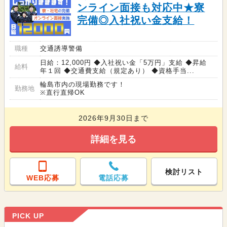
ンライン面接も対応中★寮
完備◎入社祝い金支給！
職種
交通誘導警備
日給：12,000円 ◆入社祝い金「5万円」支給 ◆昇給
給料
年１回 ◆交通費支給（規定あり） ◆資格手当...
輪島市内の現場勤務です！
勤務地
※直行直帰OK
2026年9月30日まで
詳細を見る
検討リスト
WEB応募
電話応募
PICK UP