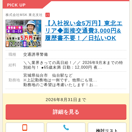
PICK UP
株式会社MSK 東北支社
バ
【入社祝い金5万円】東北エ
リア◆面接交通費3,000円&
履歴書不要！／日払いOK
職種
交通誘導警備
＼＼業界きっての高日給！／／ 2026年9月末までの特
給料
別給与！ ●65歳未満 日勤：12,000円 夜...
宮城県仙台市 仙台駅など
勤務地
※上記勤務地は一例です。他県にも現...
勤務地のご希望は考慮いたします！お...
2026年8月31日まで
詳細を見る
検討リスト