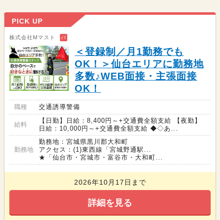
PICK UP
株式会社Mマスト
バ
＜登録制／月1勤務でも
OK！＞仙台エリアに勤務地
多数♪WEB面接・主張面接
OK！
職種
交通誘導警備
【日勤】日給：8,400円～+交通費全額支給 【夜勤】
給料
日給：10,000円～+交通費全額支給 ◆◇あ...
勤務地：宮城県黒川郡大和町
勤務地
アクセス：(1)東西線「宮城野通駅...
★「仙台市・宮城市・富谷市・大和町...
2026年10月17日まで
詳細を見る