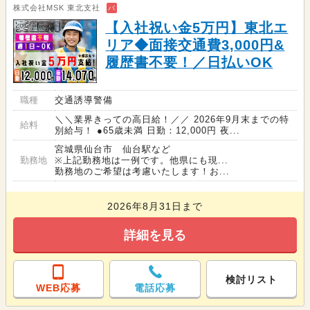
株式会社MSK 東北支社
バ
【入社祝い金5万円】東北エ
リア◆面接交通費3,000円&
履歴書不要！／日払いOK
職種
交通誘導警備
＼＼業界きっての高日給！／／ 2026年9月末までの特
給料
別給与！ ●65歳未満 日勤：12,000円 夜...
宮城県仙台市 仙台駅など
勤務地
※上記勤務地は一例です。他県にも現...
勤務地のご希望は考慮いたします！お...
2026年8月31日まで
詳細を見る
検討リスト
WEB応募
電話応募