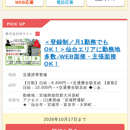
WEB応募
電話応募
PICK UP
株式会社Mマスト
バ
＜登録制／月1勤務でも
OK！＞仙台エリアに勤務地
多数♪WEB面接・主張面接
OK！
職種
交通誘導警備
【日勤】日給：8,400円～+交通費全額支給 【夜勤】
給料
日給：10,000円～+交通費全額支給 ◆◇あ...
勤務地：宮城県柴田郡大河原町
勤務地
アクセス：(1)東西線「宮城野通駅...
★「仙台市・宮城市・富谷市・大和町...
2026年10月17日まで