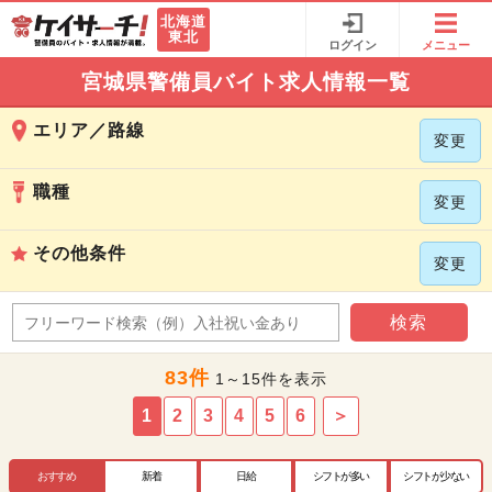
北海道
東北
ログイン
メニュー
宮城県警備員バイト求人情報一覧
エリア／路線
変更
職種
変更
その他条件
変更
検索
83件
1～15件を表示
1
2
3
4
5
6
＞
おすすめ
新着
日給
シフトが多い
シフトが少ない