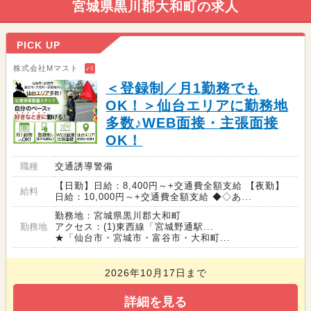
宮城県黒川郡大和町の求人
PICK UP
株式会社Mマスト
バ
＜登録制／月1勤務でも
OK！＞仙台エリアに勤務地
多数♪WEB面接・主張面接
OK！
職種
交通誘導警備
【日勤】日給：8,400円～+交通費全額支給 【夜勤】
給料
日給：10,000円～+交通費全額支給 ◆◇あ...
勤務地：宮城県黒川郡大和町
勤務地
アクセス：(1)東西線「宮城野通駅...
★「仙台市・宮城市・富谷市・大和町...
2026年10月17日まで
詳細を見る