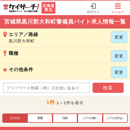
北海道
東北
ログイン
メニュー
宮城県黒川郡大和町警備員バイト求人情報一覧
エリア／路線
変更
黒川郡大和町
職種
変更
その他条件
変更
検索
1件
1～1件を表示
おすすめ
新着
日給
シフトが多い
シフトが少ない