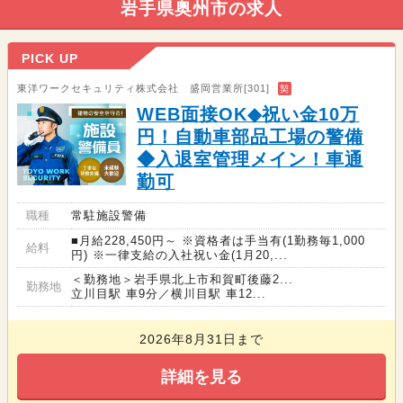
岩手県奥州市の求人
PICK UP
東洋ワークセキュリティ株式会社 盛岡営業所[301]
契
WEB面接OK◆祝い金10万
円！自動車部品工場の警備
◆入退室管理メイン！車通
勤可
職種
常駐施設警備
■月給228,450円～ ※資格者は手当有(1勤務毎1,000
給料
円) ※一律支給の入社祝い金(1月20,...
＜勤務地＞岩手県北上市和賀町後藤2...
勤務地
立川目駅 車9分／横川目駅 車12...
2026年8月31日まで
詳細を見る