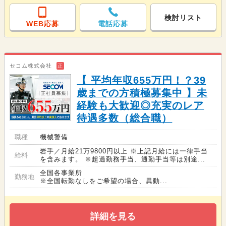
検討リスト
WEB応募
電話応募
セコム株式会社
正
【 平均年収655万円！？39
歳までの方積極募集中 】未
経験も大歓迎◎充実のレア
待遇多数（総合職）
職種
機械警備
岩手／月給21万9800円以上 ※上記月給には一律手当
給料
を含みます。 ※超過勤務手当、通勤手当等は別途...
全国各事業所
勤務地
※全国転勤なしをご希望の場合、異動...
詳細を見る