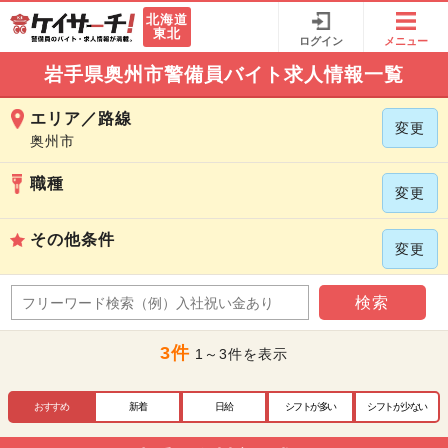
北海道
東北
ログイン
メニュー
岩手県奥州市警備員バイト求人情報一覧
エリア／路線
変更
奥州市
職種
変更
その他条件
変更
検索
3件
1～3件を表示
おすすめ
新着
日給
シフトが多い
シフトが少ない