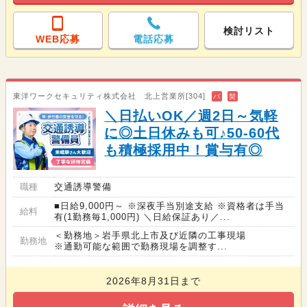
検討リスト
WEB応募
電話応募
東洋ワークセキュリティ株式会社 北上営業所[304]
バ
契
＼日払いOK／週2日～気軽
に◎土日休みも可♪50-60代
も積極採用中！賞与有◎
職種
交通誘導警備
■日給9,000円～ ※深夜手当別途支給 ※資格者は手当
給料
有(1勤務毎1,000円) ＼日給保証あり／...
＜勤務地＞岩手県北上市及び近隣の工事現場
勤務地
※通勤可能な範囲で勤務現場を調整す...
2026年8月31日まで