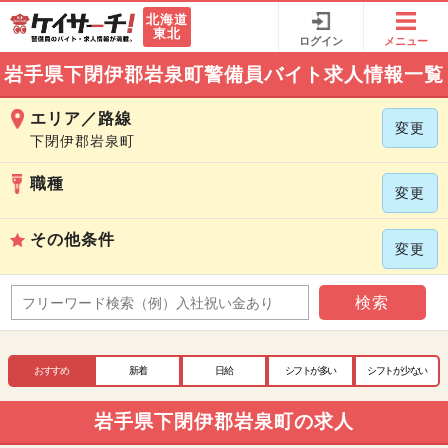
北海道
東北
ログイン
メニュー
岩手県下閉伊郡岩泉町警備員バイト求人情報一覧
エリア／路線
変更
下閉伊郡岩泉町
職種
変更
その他条件
変更
検索
おすすめ
新着
日給
シフトが多い
シフトが少ない
岩手県下閉伊郡岩泉町の求人