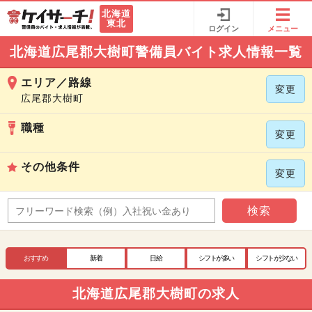
北海道
東北
ログイン
メニュー
北海道広尾郡大樹町警備員バイト求人情報一覧
エリア／路線
変更
広尾郡大樹町
職種
変更
その他条件
変更
検索
おすすめ
新着
日給
シフトが多い
シフトが少ない
北海道広尾郡大樹町の求人