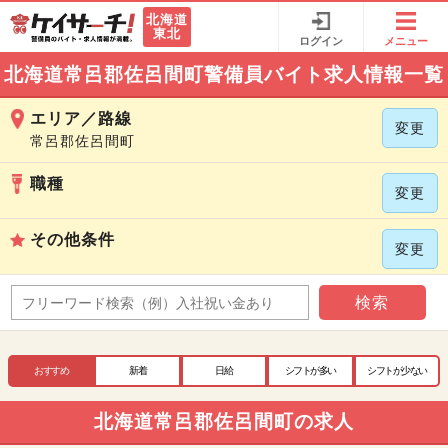
北海道
東北
ログイン
メニュー
北海道常呂郡佐呂間町警備員バイト求人情報一覧
エリア／路線
変更
常呂郡佐呂間町
職種
変更
その他条件
変更
検索
おすすめ
新着
日給
シフトが多い
シフトが少ない
北海道常呂郡佐呂間町の求人