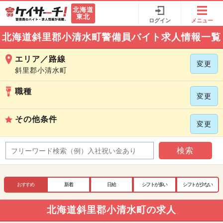
北海道
東北
ログイン
メニュー
北海道斜里郡小清水町警備員バイト求人情報一覧
エリア／路線
変更
斜里郡小清水町
職種
変更
その他条件
変更
検索
おすすめ
新着
日給
シフトが多い
シフトが少ない
北海道斜里郡小清水町の求人