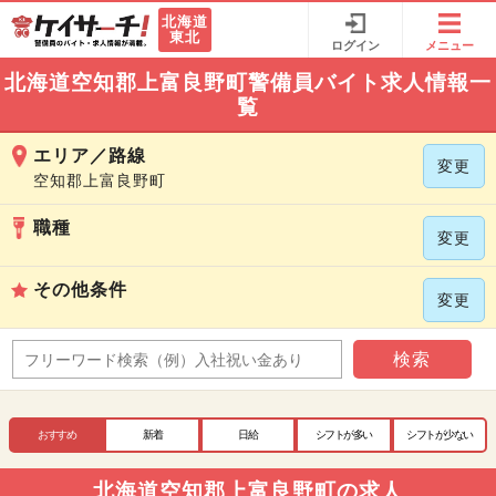
北海道
東北
ログイン
メニュー
北海道空知郡上富良野町警備員バイト求人情報一
覧
エリア／路線
変更
空知郡上富良野町
職種
変更
その他条件
変更
検索
おすすめ
新着
日給
シフトが多い
シフトが少ない
北海道空知郡上富良野町の求人