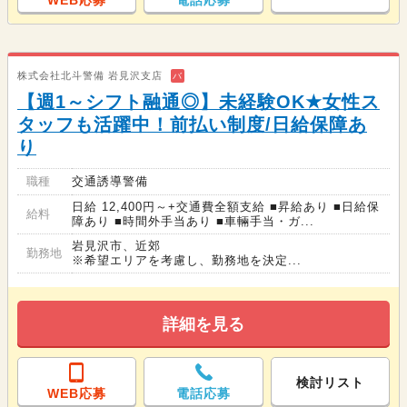
株式会社北斗警備 岩見沢支店
バ
【週1～シフト融通◎】未経験OK★女性ス
タッフも活躍中！前払い制度/日給保障あ
り
職種
交通誘導警備
日給 12,400円～+交通費全額支給 ■昇給あり ■日給保
給料
障あり ■時間外手当あり ■車輛手当・ガ...
岩見沢市、近郊
勤務地
※希望エリアを考慮し、勤務地を決定...
詳細を見る
検討リスト
WEB応募
電話応募