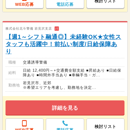
検討リスト
WEB応募
電話応募
株式会社北斗警備 岩見沢支店
バ
【週1～シフト融通◎】未経験OK★女性ス
タッフも活躍中！前払い制度/日給保障あ
り
職種
交通誘導警備
日給 12,400円～+交通費全額支給 ■昇給あり ■日給保
給料
障あり ■時間外手当あり ■車輛手当・ガ...
岩見沢市、近郊
勤務地
※希望エリアを考慮し、勤務地を決定...
詳細を見る
検討リスト
WEB応募
電話応募