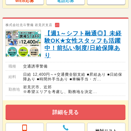
WEB応募
電話応募
株式会社北斗警備 岩見沢支店
バ
【週1～シフト融通◎】未経
験OK★女性スタッフも活躍
中！前払い制度/日給保障あ
り
職種
交通誘導警備
日給 12,400円～+交通費全額支給 ■昇給あり ■日給保
給料
障あり ■時間外手当あり ■車輛手当・ガ...
岩見沢市、近郊
勤務地
※希望エリアを考慮し、勤務地を決定...
詳細を見る