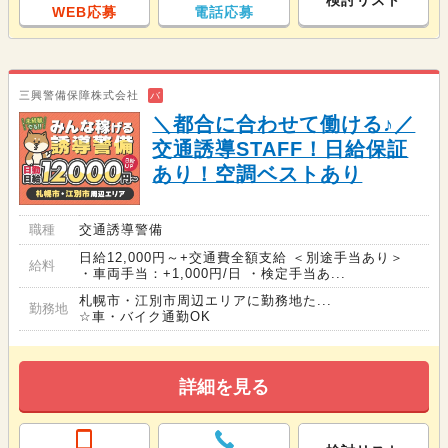
検討リスト
WEB応募
電話応募
三興警備保障株式会社
バ
＼都合に合わせて働ける♪／
交通誘導STAFF！日給保証
あり！空調ベストあり
職種
交通誘導警備
日給12,000円～+交通費全額支給 ＜別途手当あり＞
給料
・車両手当：+1,000円/日 ・検定手当あ...
札幌市・江別市周辺エリアに勤務地た...
勤務地
☆車・バイク通勤OK
詳細を見る