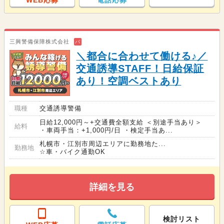
WEB応募
電話応募
三興警備保障株式会社
バ
＼都合に合わせて働ける♪／
交通誘導STAFF！日給保証
あり！空調ベストあり
職種
交通誘導警備
日給12,000円～+交通費全額支給 ＜別途手当あり＞
給料
・車両手当：+1,000円/日 ・検定手当あ...
札幌市・江別市周辺エリアに勤務地た...
勤務地
☆車・バイク通勤OK
詳細を見る
検討リスト