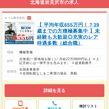
北海道岩見沢市の求人
セコム株式会社
正
【 平均年収655万円！？39
歳までの方積極募集中 】未
経験も大歓迎◎充実のレア
待遇多数（総合職）
職種
機械警備
北海道(一部地域を除く)／月給22万0800円以上 ※上
給料
記月給には一律手当を含みます。 ※超過勤務手...
全国各事業所
勤務地
※全国転勤なしをご希望の場合、異動...
詳細を見る
検討リスト