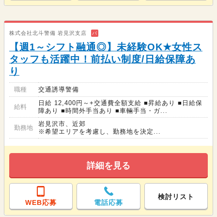
株式会社北斗警備 岩見沢支店
バ
【週1～シフト融通◎】未経験OK★女性ス
タッフも活躍中！前払い制度/日給保障あ
り
職種
交通誘導警備
日給 12,400円～+交通費全額支給 ■昇給あり ■日給保
給料
障あり ■時間外手当あり ■車輛手当・ガ...
岩見沢市、近郊
勤務地
※希望エリアを考慮し、勤務地を決定...
詳細を見る
検討リスト
WEB応募
電話応募