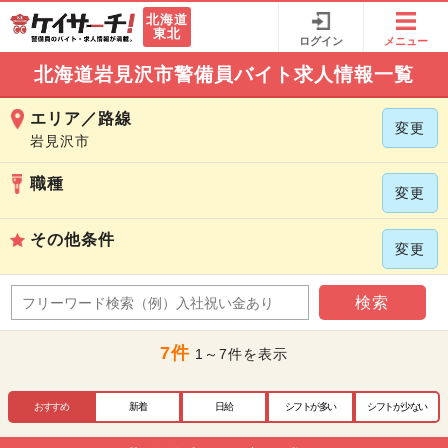
北海道
東北
ログイン
メニュー
北海道岩見沢市警備員バイト求人情報一覧
エリア／路線
変更
岩見沢市
職種
変更
その他条件
変更
検索
7件
1～7件を表示
おすすめ
新着
日給
シフトが多い
シフトが少ない