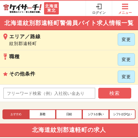
北海道
東北
ログイン
メニュー
北海道紋別郡遠軽町警備員バイト求人情報一覧
エリア／路線
変更
紋別郡遠軽町
職種
変更
その他条件
変更
検索
おすすめ
新着
日給
シフトが多い
シフトが少ない
北海道紋別郡遠軽町の求人