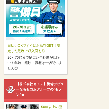
日払いOKですぐにお給料GET！安
定した勤務で収入面も◎
20～70代まで幅広い年齢層が活躍
中！年齢・経験・職歴は一切問いま
せん◎
【株式会社セノン】警備デビュ
ーならセコムグループの”セノ
ン”★
50年以上の歴