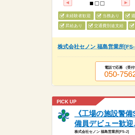
未経験者歓迎
当務あり
週
昇給あり
交通費別途支給
株式会社セノン 福島営業所[FS-
電話で応募 （受付
050-756
PICK UP
《工場の施設警備S
備員デビュー歓迎♪シ
株式会社セノン 福島営業所[FS-J]