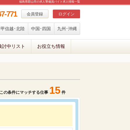
福島県郡山市の求人警備員バイト求人情報一覧
67-771
会員登録
ログイン
甲信越･北陸
中国･四国
九州･沖縄
検討中リスト
お役立ち情報
15
この条件にマッチする仕事
件