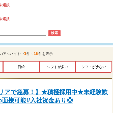
未選択
未選択
検索
1
15
のアルバイト中
件～
件を表示
日給
シフトが多い
シフトが少ない
リアで急募！】★積極採用中★未経験歓
eb面接可能!/入社祝金あり◎