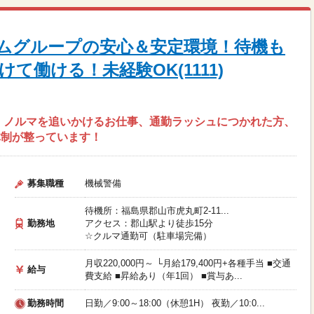
ムグループの安心＆安定環境！待機も
て働ける！未経験OK(1111)
 ノルマを追いかけるお仕事、通勤ラッシュにつかれた方、
体制が整っています！
募集職種
機械警備
待機所：福島県郡山市虎丸町2-11...
勤務地
アクセス：郡山駅より徒歩15分
☆クルマ通勤可（駐車場完備）
月収220,000円～ └月給179,400円+各種手当 ■交通
給与
費支給 ■昇給あり（年1回） ■賞与あ...
勤務時間
日勤／9:00～18:00（休憩1H） 夜勤／10:0...