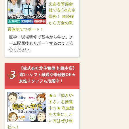
史ある警備会
社で安心&安定
勤務！ 未経験
から万全の教
育体制でサポート！
座学・現場研修で基本から学び、チ
ーム配属後もサポートするのでご安
心ください。
【株式会社北斗警備 札幌本店】
週1～シフト融通◎未経験OK★
女性スタッフも活躍中！
★☆『働きや
すさ』を推進
中☆★ 私生活
を大事にした
い方はぜひ当
社へ！