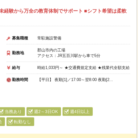
≫ ■未経験から万全の教育体制でサポート ■シフト希望は柔軟
募集職種
常駐施設警備
郡山市内の工場
勤務地
アクセス：JR五百川駅から車で5分
給与
時給1,033円～ ★交通費規定支給 ★残業代全額支給
勤務時間
【平日】 夜勤[1]／17:00～翌8:00 夜勤[2...
当務あり
週2～3日OK
週4日以上
給
転勤なし