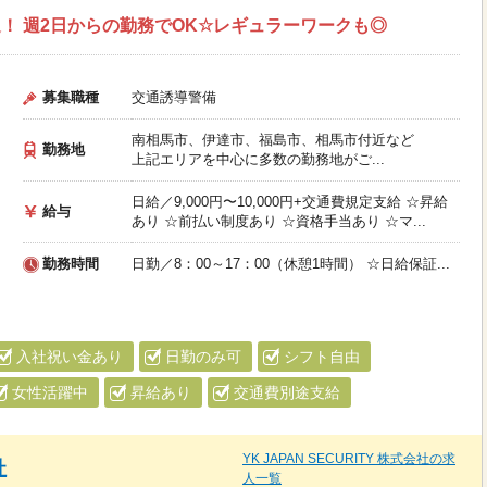
！ 週2日からの勤務でOK☆レギュラーワークも◎
募集職種
交通誘導警備
南相馬市、伊達市、福島市、相馬市付近など
勤務地
上記エリアを中心に多数の勤務地がご...
日給／9,000円〜10,000円+交通費規定支給 ☆昇給
給与
あり ☆前払い制度あり ☆資格手当あり ☆マ...
勤務時間
日勤／8：00～17：00（休憩1時間） ☆日給保証...
入社祝い金あり
日勤のみ可
シフト自由
女性活躍中
昇給あり
交通費別途支給
YK JAPAN SECURITY 株式会社の求
社
人一覧