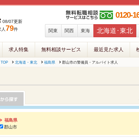
0120-1
08/07更新
79
求人
件
北海道･東北
関東
関西
東海
求人特集
無料相談サービス
最近見た求人
TOP
北海道・東北
福島県
郡山市の警備員・アルバイト求人
福島県
郡山市