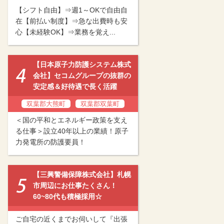
【シフト自由】⇒週1～OKで自由自
在【前払い制度】⇒急な出費時も安
心【未経験OK】⇒業務を覚え...
【日本原子力防護システム株式
会社】セコムグループの抜群の
安定感＆好待遇で長く活躍
双葉郡大熊町
双葉郡双葉町
＜国の平和とエネルギー政策を支え
る仕事＞設立40年以上の業績！原子
力発電所の防護要員！
【三興警備保障株式会社】札幌
市周辺にお仕事たくさん！
60~80代も積極採用☆
ご自宅の近くまでお伺いして『出張