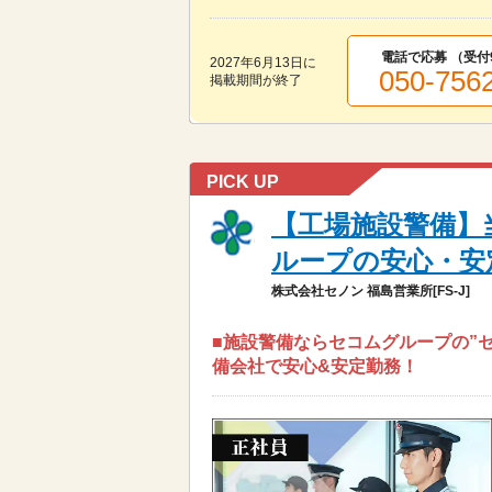
電話で応募 （受付
2027年6月13日
に
050-756
掲載期間が終了
PICK UP
【工場施設警備】
ループの安心・安定
株式会社セノン 福島営業所[FS-J]
■施設警備ならセコムグループの”セ
備会社で安心&安定勤務！