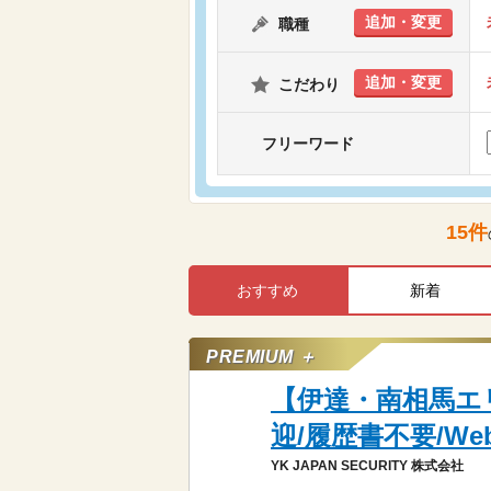
追加・変更
職種
追加・変更
こだわり
フリーワード
15
件
おすすめ
新着
PREMIUM ＋
【伊達・南相馬エ
迎/履歴書不要/W
YK JAPAN SECURITY 株式会社