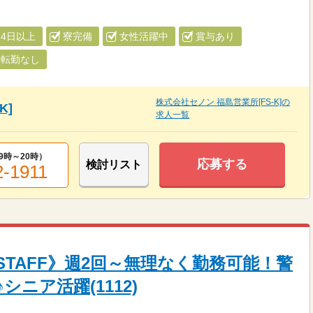
4日以上
寮完備
女性活躍中
賞与あり
転勤なし
株式会社セノン 福島営業所[FS-K]の
K]
求人一覧
9時～20時
）
応募する
検討リスト
2-1911
TAFF》週2回～無理なく勤務可能！警
ニア活躍(1112)