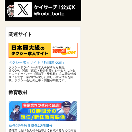
関連サイト
タクシー求人サイト「転職道.com」
タクシードライバーの求人を探すなら転職
道.COM。関東（東京・神奈川等）を中心としたタ
クシードライバー（運転手・乗務員）求人募集情報
サイトです。業界に特化した詳しい求人情報を掲
載。タクシー会社の仕事・情報が満載です。
教育教材
新任/現任教育映像10時間分
警備業における人材を効率よく育成するための内容