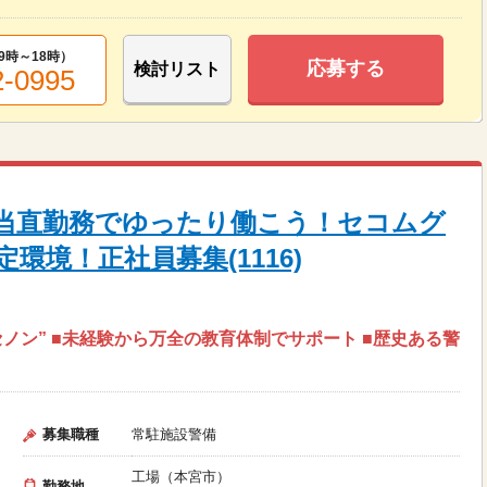
9時～18時
）
応募する
検討リスト
2-0995
当直勤務でゆったり働こう！セコムグ
環境！正社員募集(1116)
ノン” ■未経験から万全の教育体制でサポート ■歴史ある警
募集職種
常駐施設警備
工場（本宮市）
勤務地