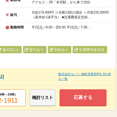
アクセス：JR「本宮駅」から車で10分
月給179,400円 ☆当務13回の場合 ＝月収220,000円
給与
（基本給+諸手当） ■交通費規定支給...
勤務時間
平日[1]／9:00～翌9:00 平日[2]／7:00...
週4日以上
賞与あり
昇給あり
交通費別途支給
株式会社セノン 福島営業所[FS-J]の求
J]
人一覧
9時～20時
）
応募する
検討リスト
2-1911