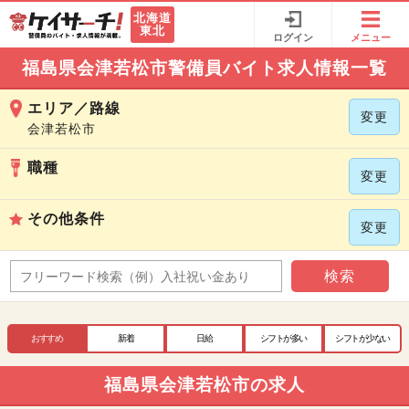
北海道
東北
ログイン
メニュー
福島県会津若松市警備員バイト求人情報一覧
エリア／路線
変更
会津若松市
職種
変更
その他条件
変更
検索
おすすめ
新着
日給
シフトが多い
シフトが少ない
福島県会津若松市の求人