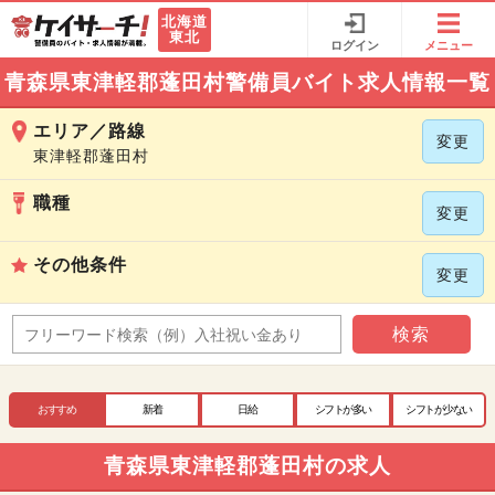
北海道
東北
ログイン
メニュー
青森県東津軽郡蓬田村警備員バイト求人情報一覧
エリア／路線
変更
東津軽郡蓬田村
職種
変更
その他条件
変更
検索
おすすめ
新着
日給
シフトが多い
シフトが少ない
青森県東津軽郡蓬田村の求人