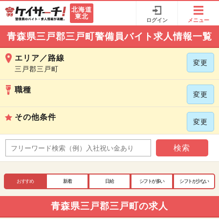
北海道
東北
ログイン
メニュー
青森県三戸郡三戸町警備員バイト求人情報一覧
エリア／路線
変更
三戸郡三戸町
職種
変更
その他条件
変更
検索
おすすめ
新着
日給
シフトが多い
シフトが少ない
青森県三戸郡三戸町の求人