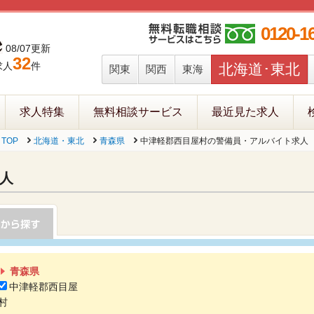
0120-1
08/07更新
32
求人
件
北海道･東北
関東
関西
東海
求人特集
無料相談サービス
最近見た求人
TOP
北海道・東北
青森県
中津軽郡西目屋村の警備員・アルバイト求人
人
青森県
中津軽郡西目屋
村