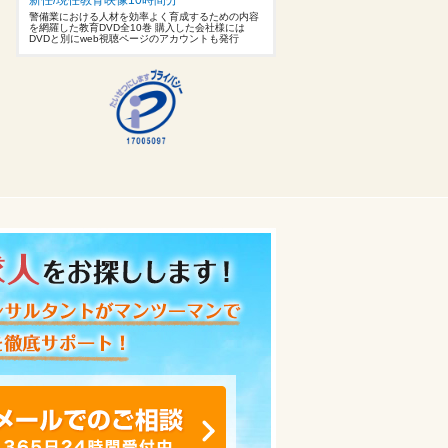
警備業における人材を効率よく育成するための内容
を網羅した教育DVD全10巻 購入した会社様には
DVDと別にweb視聴ページのアカウントも発行