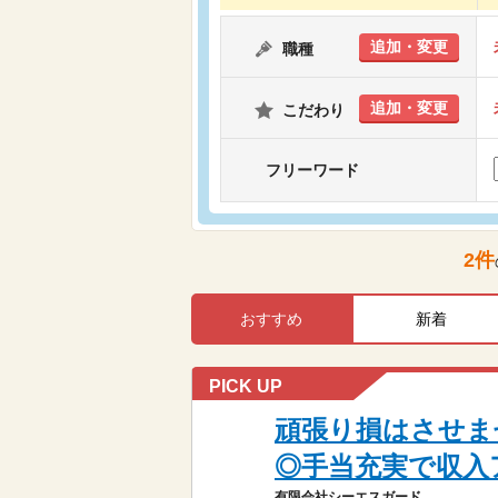
追加・変更
職種
追加・変更
こだわり
フリーワード
2
件
おすすめ
新着
PICK UP
頑張り損はさせま
◎手当充実で収入
有限会社シーエスガード