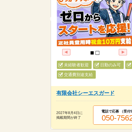
未経験者歓迎
日勤のみ可
交通費別途支給
有限会社シーエスガード
電話で応募 （受付
2027年8月4日
に
050-756
掲載期間が終了