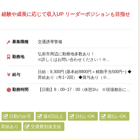
 経験や成長に応じて収入UP リーダーポジションも目指せ
募集職種
交通誘導警備
弘前市周辺に勤務地多数あり！
勤務地
※詳しくはお問い合わせください！※...
日給：9,300円 (基本給8800円＋精勤手当500円~) ◆
給与
昇給あり（年1~2回） ◆賞与あり（※...
勤務時間
【日勤】8：00~17：00（休憩1h） ※現場都合に...
日勤のみ可
週4日以上
日払いOK
週払いOK
昇給あり
交通費別途支給