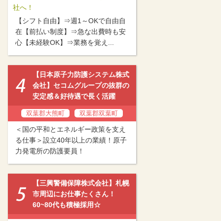
社へ！
【シフト自由】⇒週1～OKで自由自
在【前払い制度】⇒急な出費時も安
心【未経験OK】⇒業務を覚え...
【日本原子力防護システム株式
会社】セコムグループの抜群の
安定感＆好待遇で長く活躍
双葉郡大熊町
双葉郡双葉町
＜国の平和とエネルギー政策を支え
る仕事＞設立40年以上の業績！原子
力発電所の防護要員！
【三興警備保障株式会社】札幌
市周辺にお仕事たくさん！
60~80代も積極採用☆