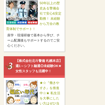
50年以上の歴
史ある警備会
社で安心&安定
勤務！ 未経験
から万全の教
育体制でサポート！
座学・現場研修で基本から学び、チ
ーム配属後もサポートするのでご安
心ください。
【株式会社北斗警備 札幌本店】
週1～シフト融通◎未経験OK★
女性スタッフも活躍中！
★☆『働きや
すさ』を推進
中☆★ 私生活
を大事にした
い方はぜひ当