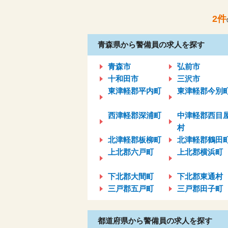
2
件
青森県から警備員の求人を探す
青森市
弘前市
十和田市
三沢市
東津軽郡平内町
東津軽郡今別
西津軽郡深浦町
中津軽郡西目
村
北津軽郡板柳町
北津軽郡鶴田
上北郡六戸町
上北郡横浜町
下北郡大間町
下北郡東通村
三戸郡五戸町
三戸郡田子町
都道府県から警備員の求人を探す