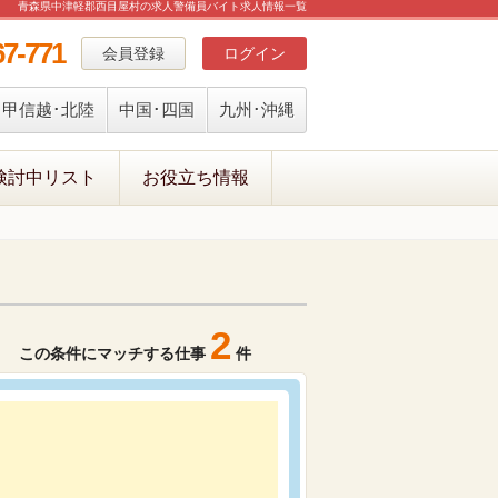
青森県中津軽郡西目屋村の求人警備員バイト求人情報一覧
67-771
会員登録
ログイン
甲信越･北陸
中国･四国
九州･沖縄
検討中リスト
お役立ち情報
2
この条件にマッチする仕事
件