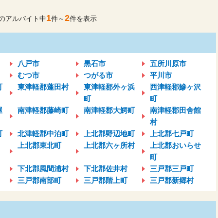
1
2
のアルバイト中
件～
件を表示
八戸市
黒石市
五所川原市
むつ市
つがる市
平川市
町
東津軽郡蓬田村
東津軽郡外ヶ浜
西津軽郡鰺ヶ沢
町
町
屋
南津軽郡藤崎町
南津軽郡大鰐町
南津軽郡田舎館
村
町
北津軽郡中泊町
上北郡野辺地町
上北郡七戸町
上北郡東北町
上北郡六ヶ所村
上北郡おいらせ
町
下北郡風間浦村
下北郡佐井村
三戸郡三戸町
三戸郡南部町
三戸郡階上町
三戸郡新郷村