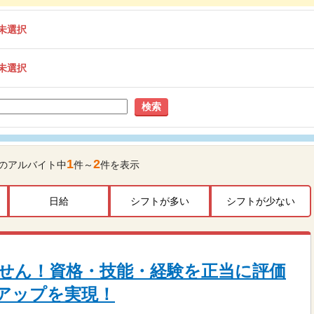
未選択
未選択
検索
1
2
のアルバイト中
件～
件を表示
日給
シフトが多い
シフトが少ない
せん！資格・技能・経験を正当に評価
アップを実現！