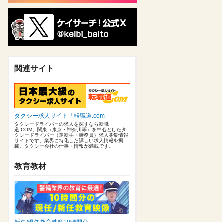
関連サイト
タクシー求人サイト「転職道.com」
タクシードライバーの求人を探すなら転職
道.COM。関東（東京・神奈川等）を中心としたタ
クシードライバー（運転手・乗務員）求人募集情報
サイトです。業界に特化した詳しい求人情報を掲
載。タクシー会社の仕事・情報が満載です。
教育教材
新任/現任教育映像10時間分