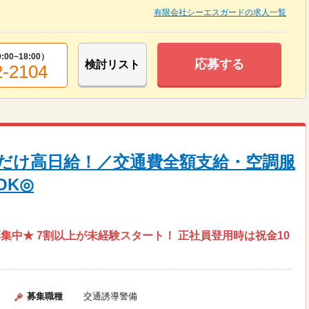
有限会社シーエスガードの求人一覧
9:00~18:00
）
応募する
検討リスト
2-2104
だけ高日給！／交通費全額支給・空調服
OK◎
中★ 7割以上が未経験スタート！ 正社員登用時は祝金10
募集職種
交通誘導警備