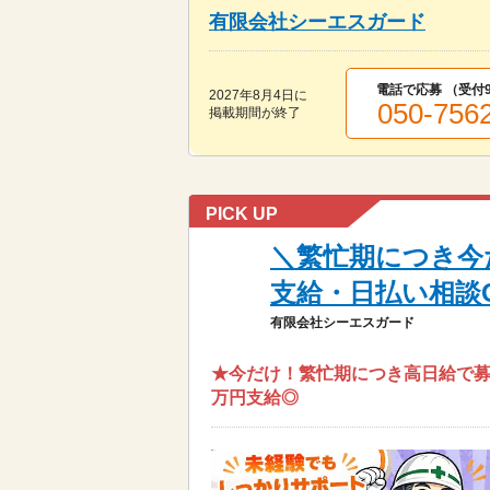
有限会社シーエスガード
電話で応募 （受付
2027年8月4日
に
050-756
掲載期間が終了
PICK UP
＼繁忙期につき今
支給・日払い相談
有限会社シーエスガード
★今だけ！繁忙期につき高日給で募集
万円支給◎