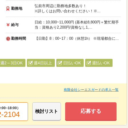
弘前市周辺に勤務地多数あり！
勤務地
※詳しくはお問い合わせください！※...
日給：10,000~11,000円 (基本給8,800円＋繁忙期手
給与
当：資格あり2,200円/資格なし1,...
勤務時間
【日勤】8：00~17：00（休憩1h） ※現場都合に...
週2～3日OK
週4日以上
日払いOK
週払いOK
有限会社シーエスガードの求人一覧
9:00~18:00
）
応募する
検討リスト
2-2104