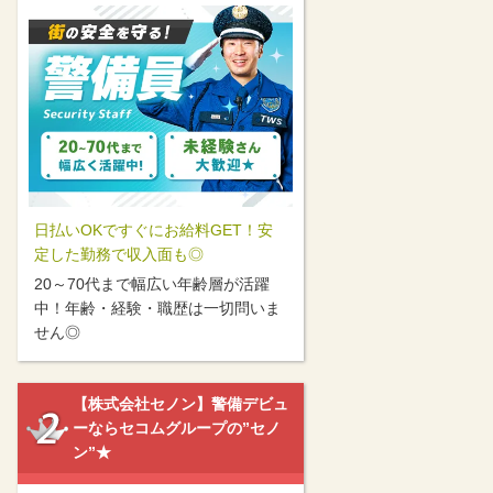
日払いOKですぐにお給料GET！安
定した勤務で収入面も◎
20～70代まで幅広い年齢層が活躍
中！年齢・経験・職歴は一切問いま
せん◎
【株式会社セノン】警備デビュ
ーならセコムグループの”セノ
ン”★