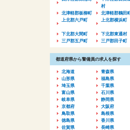
村
北津軽郡板柳町
北津軽郡鶴田
上北郡六戸町
上北郡横浜町
下北郡大間町
下北郡東通村
三戸郡五戸町
三戸郡田子町
都道府県から警備員の求人を探す
北海道
青森県
山形県
福島県
埼玉県
千葉県
富山県
石川県
岐阜県
静岡県
京都府
大阪府
鳥取県
島根県
徳島県
香川県
佐賀県
長崎県