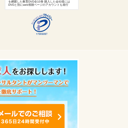
を網羅した教育DVD全10巻 購入した会社様には
DVDと別にweb視聴ページのアカウントも発行