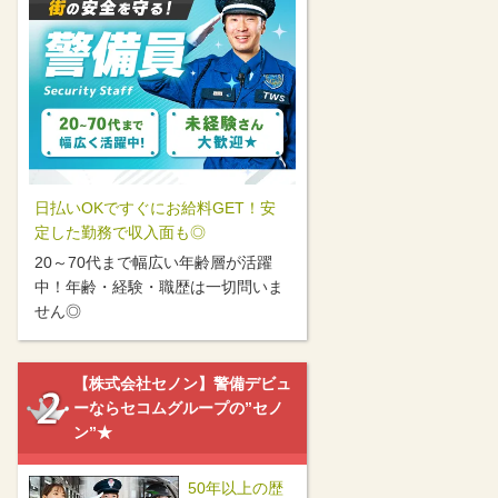
日払いOKですぐにお給料GET！安
定した勤務で収入面も◎
20～70代まで幅広い年齢層が活躍
中！年齢・経験・職歴は一切問いま
せん◎
【株式会社セノン】警備デビュ
ーならセコムグループの”セノ
ン”★
50年以上の歴