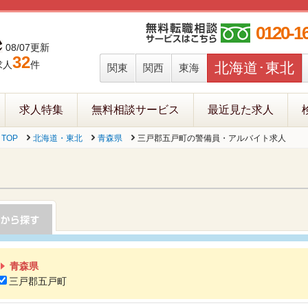
0120-1
08/07更新
32
求人
件
北海道･東北
関東
関西
東海
求人特集
無料相談サービス
最近見た求人
TOP
北海道・東北
青森県
三戸郡五戸町の警備員・アルバイト求人
青森県
三戸郡五戸町