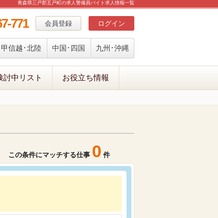
青森県三戸郡五戸町の求人警備員バイト求人情報一覧
67-771
会員登録
ログイン
甲信越･北陸
中国･四国
九州･沖縄
検討中リスト
お役立ち情報
0
この条件にマッチする仕事
件