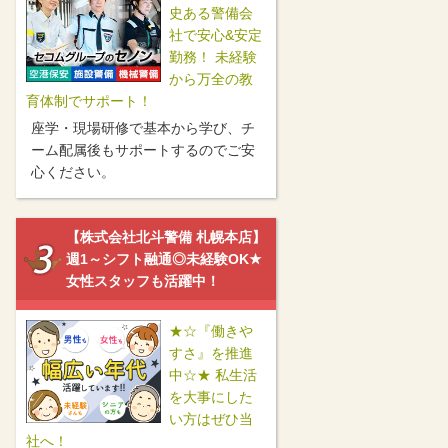
史ある警備会
社で安心&安定
勤務！ 未経験
から万全の教
育体制でサポート！
座学・現場研修で基本から学び、チ
ーム配属後もサポートするのでご安
心ください。
【株式会社北斗警備 札幌本店】
週1～シフト融通◎未経験OK★
女性スタッフも活躍中！
★☆『働きや
すさ』を推進
中☆★ 私生活
を大事にした
い方はぜひ当
社へ！