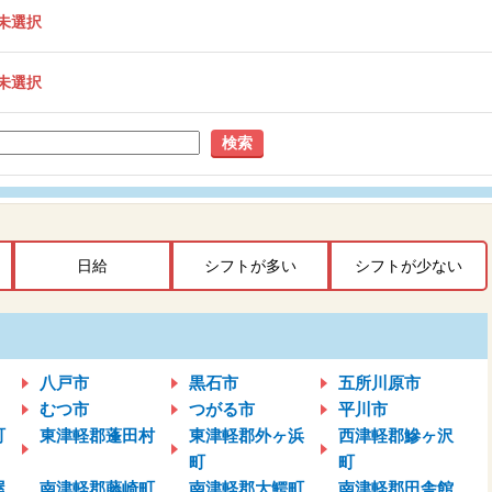
未選択
未選択
検索
日給
シフトが多い
シフトが少ない
八戸市
黒石市
五所川原市
むつ市
つがる市
平川市
町
東津軽郡蓬田村
東津軽郡外ヶ浜
西津軽郡鰺ヶ沢
町
町
屋
南津軽郡藤崎町
南津軽郡大鰐町
南津軽郡田舎館