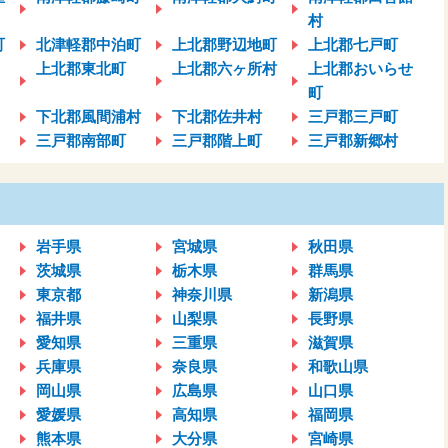
村
町
北津軽郡中泊町
上北郡野辺地町
上北郡七戸町
上北郡東北町
上北郡六ヶ所村
上北郡おいらせ
町
下北郡風間浦村
下北郡佐井村
三戸郡三戸町
三戸郡南部町
三戸郡階上町
三戸郡新郷村
岩手県
宮城県
秋田県
茨城県
栃木県
群馬県
東京都
神奈川県
新潟県
福井県
山梨県
長野県
愛知県
三重県
滋賀県
兵庫県
奈良県
和歌山県
岡山県
広島県
山口県
愛媛県
高知県
福岡県
熊本県
大分県
宮崎県