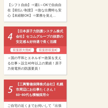
【シフト自由】⇒週1～OKで自由自
在【前払い制度】⇒急な出費時も安
心【未経験OK】⇒業務を覚え...
【日本原子力防護システム株式
会社】セコムグループの抜群の
安定感＆好待遇で長く活躍
双葉郡大熊町
双葉郡双葉町
＜国の平和とエネルギー政策を支え
る仕事＞設立40年以上の業績！原子
力発電所の防護要員！
【三興警備保障株式会社】札幌
市周辺にお仕事たくさん！
60~80代も積極採用☆
ご自宅の近くまでお伺いして『出張