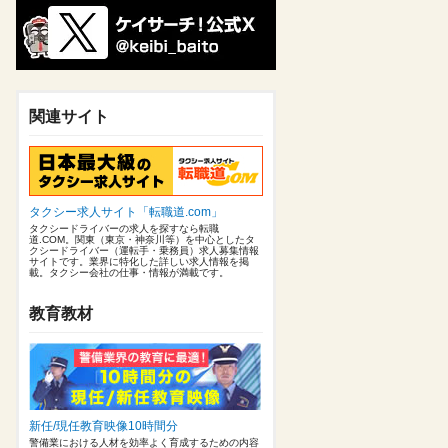
関連サイト
タクシー求人サイト「転職道.com」
タクシードライバーの求人を探すなら転職
道.COM。関東（東京・神奈川等）を中心としたタ
クシードライバー（運転手・乗務員）求人募集情報
サイトです。業界に特化した詳しい求人情報を掲
載。タクシー会社の仕事・情報が満載です。
教育教材
新任/現任教育映像10時間分
警備業における人材を効率よく育成するための内容