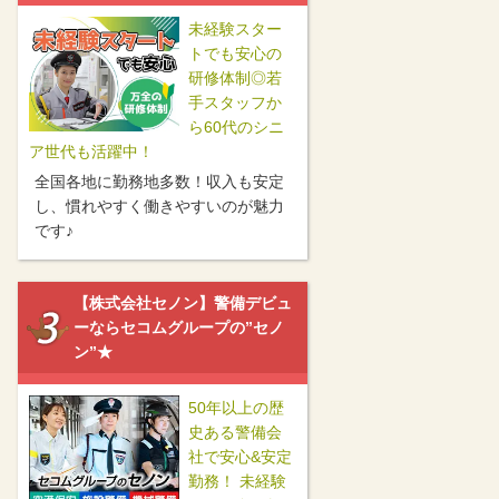
未経験スター
トでも安心の
研修体制◎若
手スタッフか
ら60代のシニ
ア世代も活躍中！
全国各地に勤務地多数！収入も安定
し、慣れやすく働きやすいのが魅力
です♪
【株式会社セノン】警備デビュ
ーならセコムグループの”セノ
ン”★
50年以上の歴
史ある警備会
社で安心&安定
勤務！ 未経験