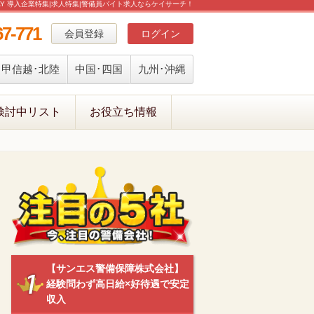
PAY 導入企業特集|求人特集|警備員バイト求人ならケイサーチ！
67-771
会員登録
ログイン
甲信越･北陸
中国･四国
九州･沖縄
検討中リスト
お役立ち情報
【サンエス警備保障株式会社】
経験問わず高日給×好待遇で安定
収入