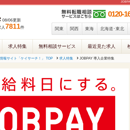
JOB
0120-1
08/06更新
7811
求人
件
関東
関西
東海
北海道･東北
求人特集
無料相談サービス
最近見た求人
報サイト「ケイサーチ！」 TOP
求人特集
JOBPAY 導入企業特集