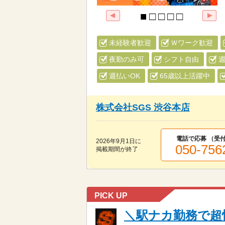
未経験者歓迎
Ｗワーク歓迎
夜勤のみ可
シフト自由
週
週払いOK
65歳以上活躍中
株式会社SGS 渋谷本店
電話で応募 （受付
2026年9月1日
に
050-756
掲載期間が終了
PICK UP
＼駅ナカ勤務で超