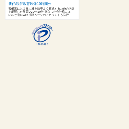
新任/現任教育映像10時間分
警備業における人材を効率よく育成するための内容
を網羅した教育DVD全10巻 購入した会社様には
DVDと別にweb視聴ページのアカウントも発行