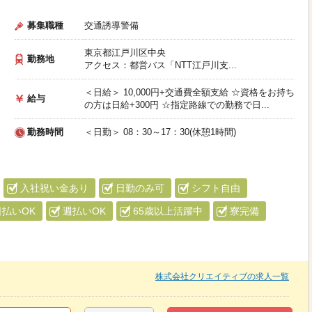
募集職種
交通誘導警備
東京都江戸川区中央
勤務地
アクセス：都営バス「NTT江戸川支...
＜日給＞ 10,000円+交通費全額支給 ☆資格をお持ち
給与
の方は日給+300円 ☆指定路線での勤務で日...
勤務時間
＜日勤＞ 08：30～17：30(休憩1時間)
入社祝い金あり
日勤のみ可
シフト自由
日払いOK
週払いOK
65歳以上活躍中
寮完備
株式会社クリエイティブの求人一覧