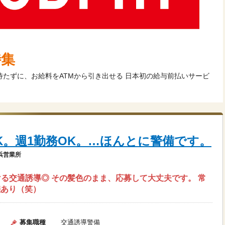
特集
を待たずに、お給料をATMから引き出せる 日本初の給与前払いサービ
K。週1勤務OK。…ほんとに警備です。
浜営業所
ける交通誘導◎ その髪色のまま、応募して大丈夫です。 常
儀あり（笑）
募集職種
交通誘導警備