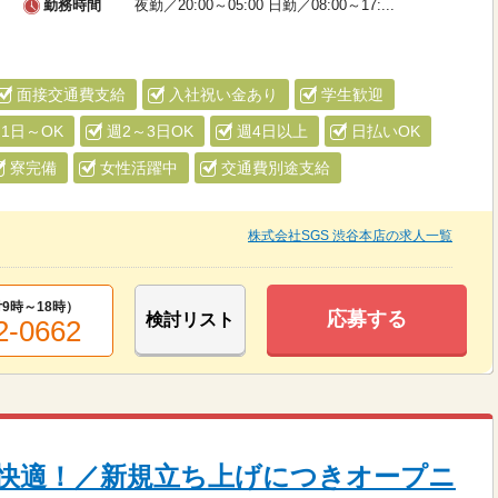
勤務時間
夜勤／20:00～05:00 日勤／08:00～17:...
面接交通費支給
入社祝い金あり
学生歓迎
1日～OK
週2～3日OK
週4日以上
日払いOK
寮完備
女性活躍中
交通費別途支給
株式会社SGS 渋谷本店の求人一覧
9時～18時）
応募する
検討リスト
2-0662
快適！／新規立ち上げにつきオープニ