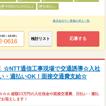
年間休日120日以上
転勤なし
株式会社サン警備の求人一覧
00～18:00）
応募する
検討リスト
2-0616
】☆NTT通信工事現場で交通誘導☆入社
払い・週払いOK！面接交通費支給☆
☆☆☆ 総額13万円の入社祝金や面接交通費、日払い・週払
でお迎えします！