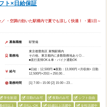
フト×日給保証
☆／ ・空調の効いた駅構内で夏でも涼しく快適！ ・週1日～
募集職種
駅警備
東京都豊島区 巣鴨駅構内
勤務地
その他、東京都内に多数勤務地あり◎...
■直行直帰OK＆車・バイク通勤OK
■日給：12,500円 ■夜勤：13,000円 <月収例> 日勤
給与
12,500円×20日＝250,00...
勤務時間
[1] 7:00～15:00 [2] 15:00～23...
学生歓迎
日勤のみ可
夜勤のみ可
シフト自由
週4日以上
日払いOK
65歳以上活躍中
女性活躍中