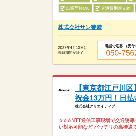
出張面接OK
交通費別途支給
株式会社サン警備
電話で応募 （受付9:
2027年4月13日
に
050-756
掲載期間が終了
【東京都江戸川区
祝金13万円！日
株式会社クリエイティブ
☆☆☆NTT通信工事現場で交通誘導
い対応可能など バッチリの高待遇