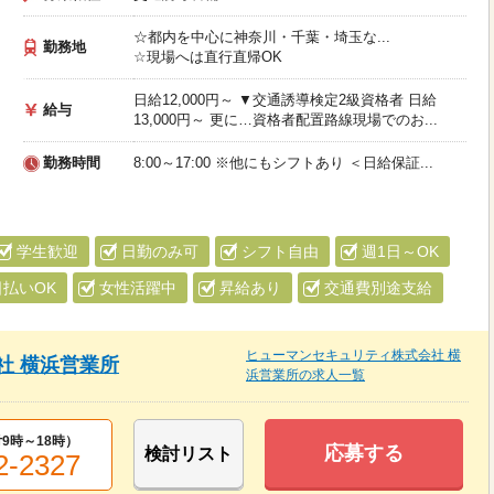
☆都内を中心に神奈川・千葉・埼玉な...
勤務地
☆現場へは直行直帰OK
日給12,000円～ ▼交通誘導検定2級資格者 日給
給与
13,000円～ 更に…資格者配置路線現場でのお...
勤務時間
8:00～17:00 ※他にもシフトあり ＜日給保証...
学生歓迎
日勤のみ可
シフト自由
週1日～OK
日払いOK
女性活躍中
昇給あり
交通費別途支給
ヒューマンセキュリティ株式会社 横
社 横浜営業所
浜営業所の求人一覧
9時～18時）
応募する
検討リスト
2-2327